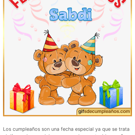
Los cumpleaños son una fecha especial ya que se trata