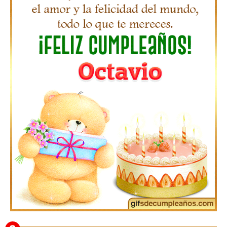
Gifs de Feliz Cumpleaños con Nombres