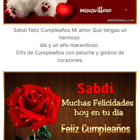
Sabdi Feliz Cumpleaños Mi amor Que tengas un
hermoso
día y un año maravilloso.
Gifs de Cumpleaños con peluche y globos de
corazones.