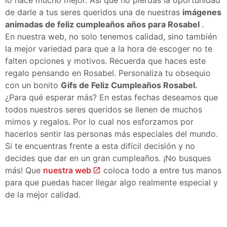
de darle a tus seres queridos una de nuestras
imágenes
animadas de feliz cumpleaños años para Rosabel
.
En nuestra web, no solo tenemos calidad, sino también
la mejor variedad para que a la hora de escoger no te
falten opciones y motivos. Recuerda que haces este
regalo pensando en Rosabel. Personaliza tu obsequio
con un bonito
Gifs de Feliz Cumpleaños Rosabel.
¿Para qué esperar más? En estas fechas deseamos que
todos nuestros seres queridos se llenen de muchos
mimos y regalos. Por lo cual nos esforzamos por
hacerlos sentir las personas más especiales del mundo.
Si te encuentras frente a esta difícil decisión y no
decides que dar en un gran cumpleaños. ¡No busques
más! Que
nuestra web
coloca todo a entre tus manos
para que puedas hacer llegar algo realmente especial y
de la mejor calidad.