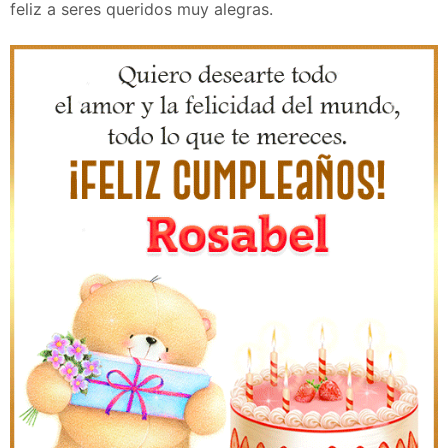
feliz a seres queridos muy alegras.