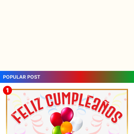
POPULAR POST