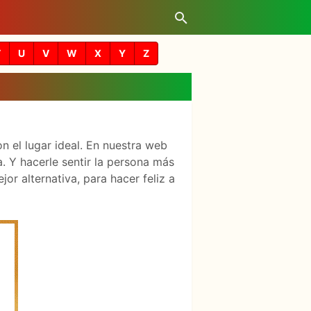
T
U
V
W
X
Y
Z
n el lugar ideal. En nuestra web
 Y hacerle sentir la persona más
r alternativa, para hacer feliz a