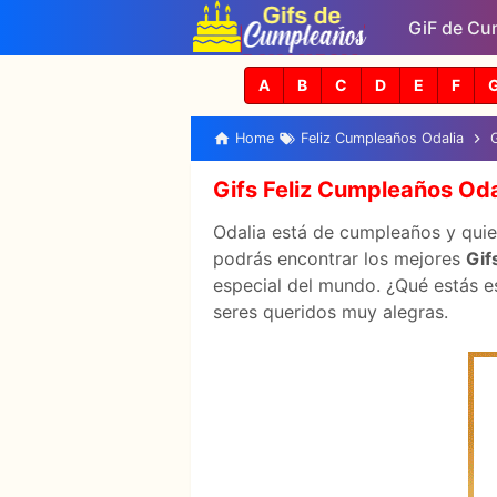
GiF de Cu
A
B
C
D
E
F
Home
Feliz Cumpleaños Odalia
Gifs Feliz Cumpleaños Oda
Odalia está de cumpleaños y quier
podrás encontrar los mejores
Gif
especial del mundo. ¿Qué estás es
seres queridos muy alegras.