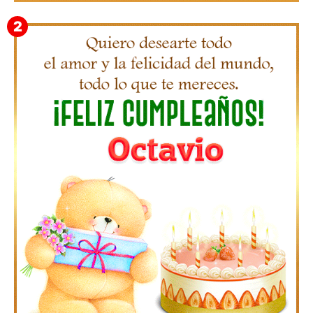
Gifs de Feliz Cumpleaños con Nombres