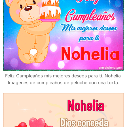
Feliz Cumpleaños mis mejores deseos para ti. Nohelia
Imagenes de cumpleaños de peluche con una torta.