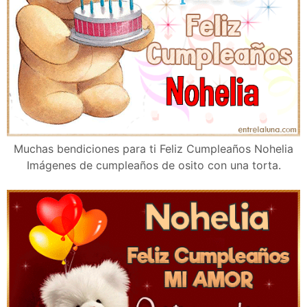
Muchas bendiciones para ti Feliz Cumpleaños Nohelia
Imágenes de cumpleaños de osito con una torta.