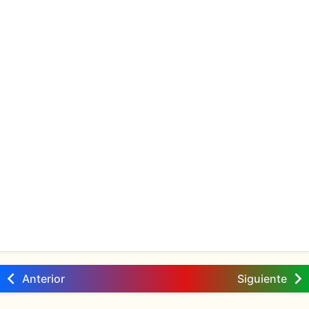
Anterior
Siguiente