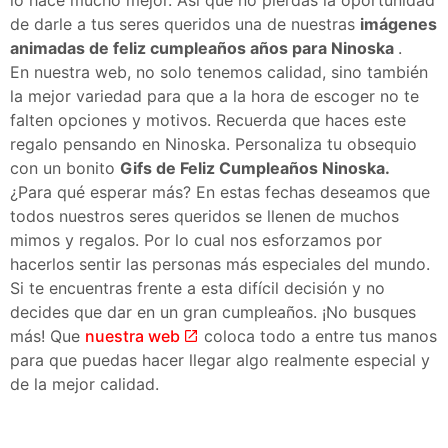
de darle a tus seres queridos una de nuestras
imágenes
animadas de feliz cumpleaños años para Ninoska
.
En nuestra web, no solo tenemos calidad, sino también
la mejor variedad para que a la hora de escoger no te
falten opciones y motivos. Recuerda que haces este
regalo pensando en Ninoska. Personaliza tu obsequio
con un bonito
Gifs de Feliz Cumpleaños Ninoska.
¿Para qué esperar más? En estas fechas deseamos que
todos nuestros seres queridos se llenen de muchos
mimos y regalos. Por lo cual nos esforzamos por
hacerlos sentir las personas más especiales del mundo.
Si te encuentras frente a esta difícil decisión y no
decides que dar en un gran cumpleaños. ¡No busques
más! Que
nuestra web
coloca todo a entre tus manos
para que puedas hacer llegar algo realmente especial y
de la mejor calidad.