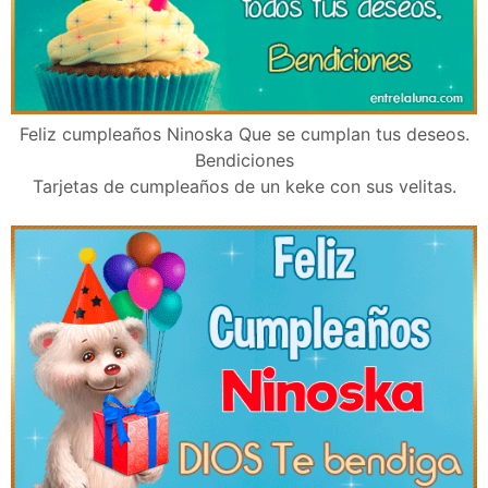
Feliz cumpleaños Ninoska Que se cumplan tus deseos.
Bendiciones
Tarjetas de cumpleaños de un keke con sus velitas.