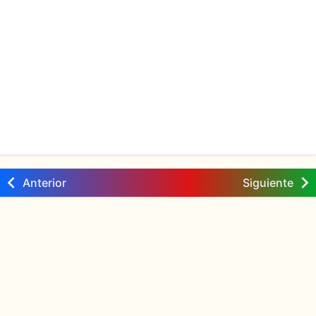
Anterior
Siguiente