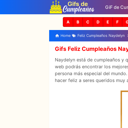
GiF de Cu
A
B
C
D
E
F
Home
Feliz Cumpleaños Naydelyn
Gifs Feliz Cumpleaños Na
Naydelyn está de cumpleaños y qui
web podrás encontrar los mejor
persona más especial del mundo. 
hacer feliz a seres queridos muy 