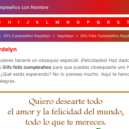
mpleaños con Nombre
Skip to main content
G
H
I
J
K
L
M
N
O
P
Q
R
S
Gifs Cumpleaños Naydelyn
Naydelyn
Gifs Feliz Cumpleaños Nayd
ydelyn
eres hacerle un obsequio especial. ¡Felicidades! Haz dado 
es
Gifs feliz cumpleaños
para que puedas obsequiarle uno Na
¿Qué estás esperando? No lo pienses mucho. Aquí te hemos 
alegras.