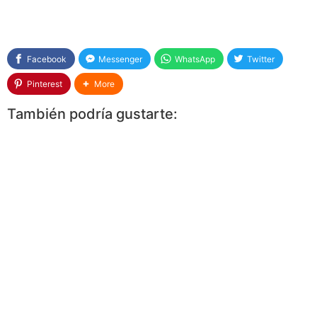
Facebook
Messenger
WhatsApp
Twitter
Pinterest
More
También podría gustarte: