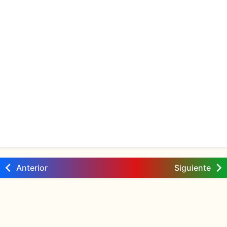
Anterior
Siguiente