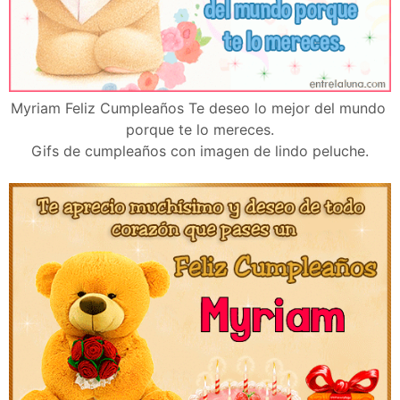
Myriam Feliz Cumpleaños Te deseo lo mejor del mundo
porque te lo mereces.
Gifs de cumpleaños con imagen de lindo peluche.