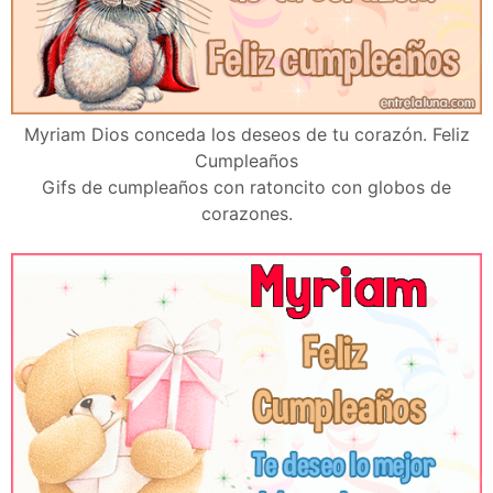
Myriam Dios conceda los deseos de tu corazón. Feliz
Cumpleaños
Gifs de cumpleaños con ratoncito con globos de
corazones.