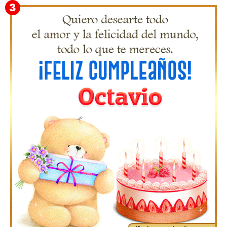
Gifs de Feliz Cumpleaños con Nombres
Gifs Feliz Cumpleaños Pilar