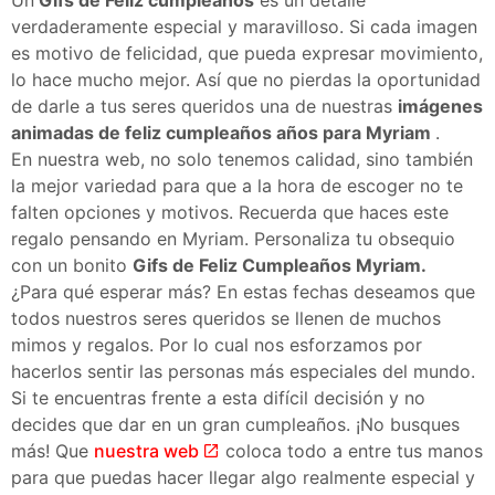
verdaderamente especial y maravilloso. Si cada imagen
es motivo de felicidad, que pueda expresar movimiento,
lo hace mucho mejor. Así que no pierdas la oportunidad
de darle a tus seres queridos una de nuestras
imágenes
animadas de feliz cumpleaños años para Myriam
.
En nuestra web, no solo tenemos calidad, sino también
la mejor variedad para que a la hora de escoger no te
falten opciones y motivos. Recuerda que haces este
regalo pensando en Myriam. Personaliza tu obsequio
con un bonito
Gifs de Feliz Cumpleaños Myriam.
¿Para qué esperar más? En estas fechas deseamos que
todos nuestros seres queridos se llenen de muchos
mimos y regalos. Por lo cual nos esforzamos por
hacerlos sentir las personas más especiales del mundo.
Si te encuentras frente a esta difícil decisión y no
decides que dar en un gran cumpleaños. ¡No busques
más! Que
nuestra web
coloca todo a entre tus manos
para que puedas hacer llegar algo realmente especial y