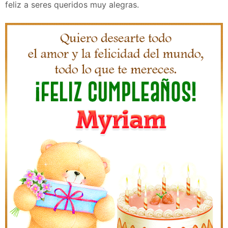
feliz a seres queridos muy alegras.