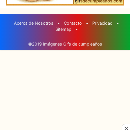
Acerca de Nosotros
•
Contacto
•
Privacidad
•
Sitemap
•
©2019
Imágenes Gifs de cumpleaños
Gifs Feliz Cumpleaños Octavio