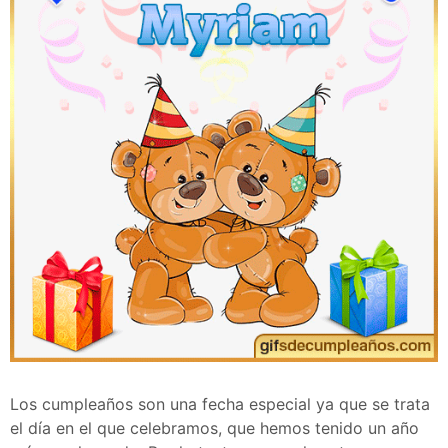
Los cumpleaños son una fecha especial ya que se trata
el día en el que celebramos, que hemos tenido un año