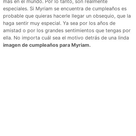
más en el mundo. Por lo tanto, son realmente
especiales. Si Myriam se encuentra de cumpleaños es
probable que quieras hacerle llegar un obsequio, que la
haga sentir muy especial. Ya sea por los años de
amistad o por los grandes sentimientos que tengas por
ella. No importa cuál sea el motivo detrás de una linda
imagen de cumpleaños para Myriam.