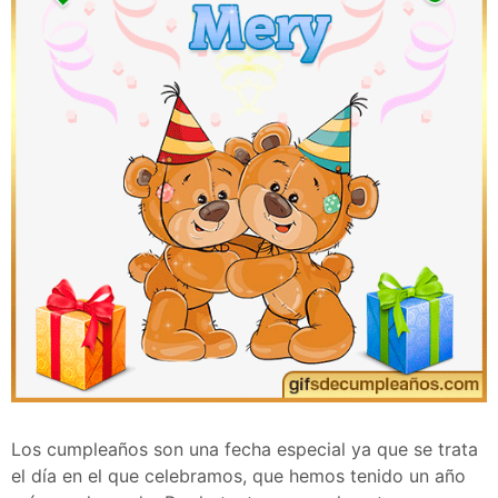
Los cumpleaños son una fecha especial ya que se trata
el día en el que celebramos, que hemos tenido un año