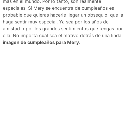
más en el mundo. Por lo tanto, son realmente
especiales. Si Mery se encuentra de cumpleaños es
probable que quieras hacerle llegar un obsequio, que la
haga sentir muy especial. Ya sea por los años de
amistad o por los grandes sentimientos que tengas por
ella. No importa cuál sea el motivo detrás de una linda
imagen de cumpleaños para Mery.