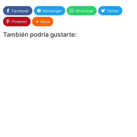
Facebook
Messenger
WhatsApp
Twitter
Pinterest
More
También podría gustarte: