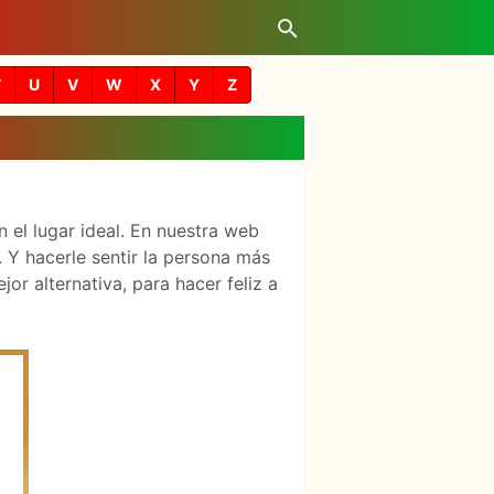
T
U
V
W
X
Y
Z
 el lugar ideal. En nuestra web
 Y hacerle sentir la persona más
r alternativa, para hacer feliz a