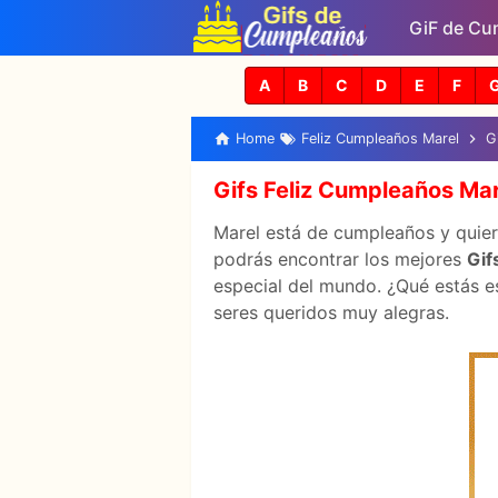
GiF de Cu
A
B
C
D
E
F
Home
Feliz Cumpleaños Marel
G
Gifs Feliz Cumpleaños Mar
Marel está de cumpleaños y quiere
podrás encontrar los mejores
Gif
especial del mundo. ¿Qué estás es
seres queridos muy alegras.