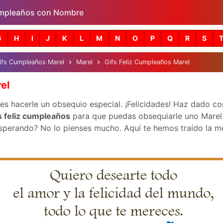
mpleaños con Nombre
Skip to main content
G
H
I
J
K
L
M
N
O
P
Q
R
S
ifs Cumpleaños Marel
Marel
Gifs Feliz Cumpleaños Marel
el
s hacerle un obsequio especial. ¡Felicidades! Haz dado con
s feliz cumpleaños
para que puedas obsequiarle uno Marel.
perando? No lo pienses mucho. Aquí te hemos traído la mejo