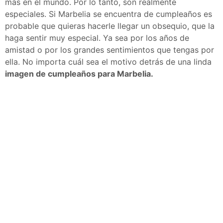
más en el mundo. Por lo tanto, son realmente
especiales. Si Marbelia se encuentra de cumpleaños es
probable que quieras hacerle llegar un obsequio, que la
haga sentir muy especial. Ya sea por los años de
amistad o por los grandes sentimientos que tengas por
ella. No importa cuál sea el motivo detrás de una linda
imagen de cumpleaños para Marbelia.