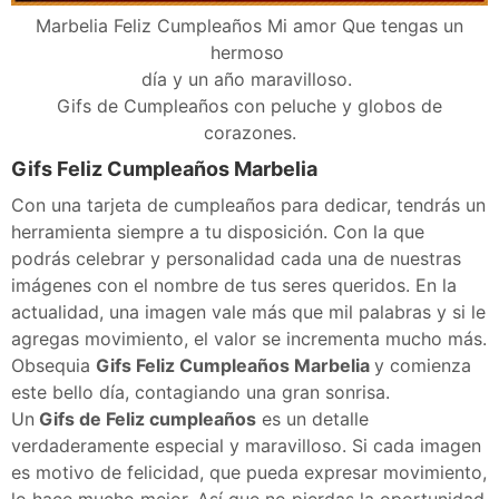
Marbelia Feliz Cumpleaños Mi amor Que tengas un
hermoso
día y un año maravilloso.
Gifs de Cumpleaños con peluche y globos de
corazones.
Gifs Feliz Cumpleaños Marbelia
Con una tarjeta de cumpleaños para dedicar, tendrás un
herramienta siempre a tu disposición. Con la que
podrás celebrar y personalidad cada una de nuestras
imágenes con el nombre de tus seres queridos. En la
actualidad, una imagen vale más que mil palabras y si le
agregas movimiento, el valor se incrementa mucho más.
Obsequia
Gifs Feliz Cumpleaños Marbelia
y comienza
este bello día, contagiando una gran sonrisa.
Un
Gifs de Feliz cumpleaños
es un detalle
verdaderamente especial y maravilloso. Si cada imagen
es motivo de felicidad, que pueda expresar movimiento,
lo hace mucho mejor. Así que no pierdas la oportunidad