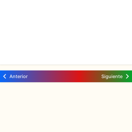
Anterior
Siguiente