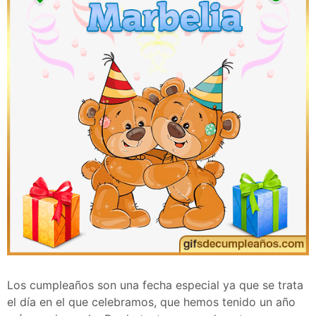
Los cumpleaños son una fecha especial ya que se trata
el día en el que celebramos, que hemos tenido un año