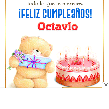
Gifs Feliz Cumpleaños Pilar
Acerca de Nosotros
•
Contacto
•
Privacidad
•