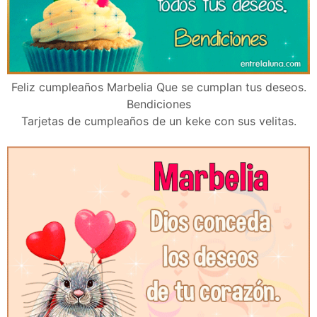
Feliz cumpleaños Marbelia Que se cumplan tus deseos.
Bendiciones
Tarjetas de cumpleaños de un keke con sus velitas.