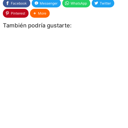
Facebook
Messenger
WhatsApp
Twitter
Pinterest
More
También podría gustarte: