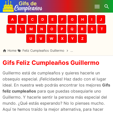
Skip to main content
A
B
C
D
E
F
G
H
I
J
K
L
M
N
O
P
Q
R
S
T
U
V
W
X
Y
Z
Home
Feliz Cumpleaños Guillermo
Gifs Cumpleaños Guillermo
Gifs Feliz Cumpleaños Guillermo
Guillermo está de cumpleaños y quieres hacerle un
obsequio especial. ¡Felicidades! Haz dado con el lugar
ideal. En nuestra web podrás encontrar los mejores
Gifs
feliz cumpleaños
para que puedas obsequiarle uno
Guillermo. Y hacerle sentir la persona más especial del
mundo. ¿Qué estás esperando? No lo pienses mucho.
Aquí te hemos traído la mejor alternativa, para hacer