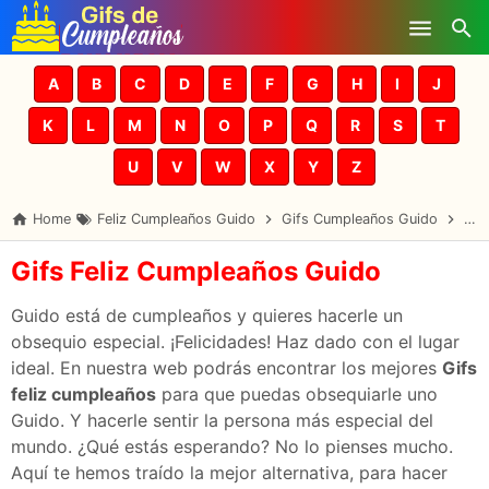
Skip to main content
A
B
C
D
E
F
G
H
I
J
K
L
M
N
O
P
Q
R
S
T
U
V
W
X
Y
Z
Home
Feliz Cumpleaños Guido
Gifs Cumpleaños Guido
Gui
Gifs Feliz Cumpleaños Guido
Guido está de cumpleaños y quieres hacerle un
obsequio especial. ¡Felicidades! Haz dado con el lugar
ideal. En nuestra web podrás encontrar los mejores
Gifs
feliz cumpleaños
para que puedas obsequiarle uno
Guido. Y hacerle sentir la persona más especial del
mundo. ¿Qué estás esperando? No lo pienses mucho.
Aquí te hemos traído la mejor alternativa, para hacer