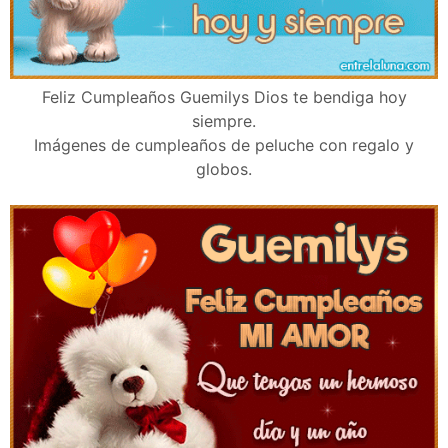
Feliz Cumpleaños Guemilys Dios te bendiga hoy
siempre.
Imágenes de cumpleaños de peluche con regalo y
globos.