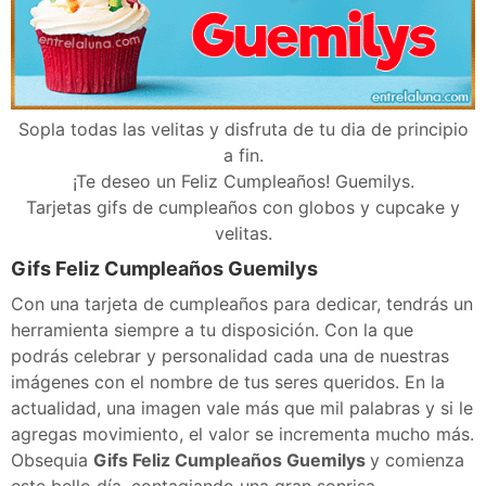
Sopla todas las velitas y disfruta de tu dia de principio
a fin.
¡Te deseo un Feliz Cumpleaños! Guemilys.
Tarjetas gifs de cumpleaños con globos y cupcake y
velitas.
Gifs Feliz Cumpleaños Guemilys
Con una tarjeta de cumpleaños para dedicar, tendrás un
herramienta siempre a tu disposición. Con la que
podrás celebrar y personalidad cada una de nuestras
imágenes con el nombre de tus seres queridos. En la
actualidad, una imagen vale más que mil palabras y si le
agregas movimiento, el valor se incrementa mucho más.
Obsequia
Gifs Feliz Cumpleaños Guemilys
y comienza
este bello día, contagiando una gran sonrisa.