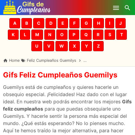
Skip to main content
A
B
C
D
E
F
G
H
I
J
K
L
M
N
O
P
Q
R
S
T
U
V
W
X
Y
Z
Home
Feliz Cumpleaños Guemilys
Gifs Cumpleaños Guemilys
Gifs Feliz Cumpleaños Guemilys
Guemilys está de cumpleaños y quieres hacerle un
obsequio especial. ¡Felicidades! Haz dado con el lugar
ideal. En nuestra web podrás encontrar los mejores
Gifs
feliz cumpleaños
para que puedas obsequiarle uno
Guemilys. Y hacerle sentir la persona más especial del
mundo. ¿Qué estás esperando? No lo pienses mucho.
Aquí te hemos traído la mejor alternativa, para hacer