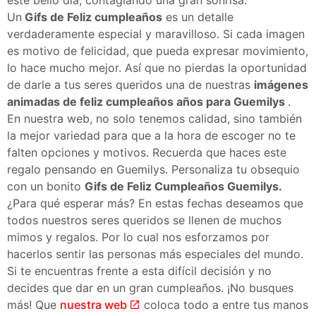
Un
Gifs de Feliz cumpleaños
es un detalle
verdaderamente especial y maravilloso. Si cada imagen
es motivo de felicidad, que pueda expresar movimiento,
lo hace mucho mejor. Así que no pierdas la oportunidad
de darle a tus seres queridos una de nuestras
imágenes
animadas de feliz cumpleaños años para Guemilys
.
En nuestra web, no solo tenemos calidad, sino también
la mejor variedad para que a la hora de escoger no te
falten opciones y motivos. Recuerda que haces este
regalo pensando en Guemilys. Personaliza tu obsequio
con un bonito
Gifs de Feliz Cumpleaños Guemilys.
¿Para qué esperar más? En estas fechas deseamos que
todos nuestros seres queridos se llenen de muchos
mimos y regalos. Por lo cual nos esforzamos por
hacerlos sentir las personas más especiales del mundo.
Si te encuentras frente a esta difícil decisión y no
decides que dar en un gran cumpleaños. ¡No busques
más! Que
nuestra web
coloca todo a entre tus manos