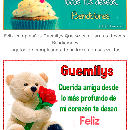
Feliz cumpleaños Guemilys Que se cumplan tus deseos.
Bendiciones
Tarjetas de cumpleaños de un keke con sus velitas.