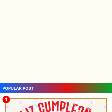
POPULAR POST