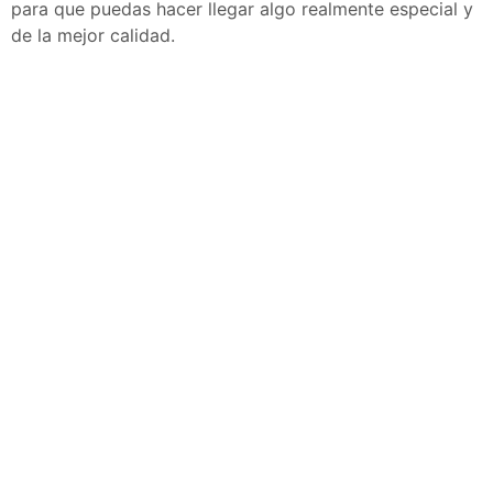
para que puedas hacer llegar algo realmente especial y
de la mejor calidad.