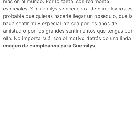
más en el mundo. Por lo tanto, son realmente
especiales. Si Guemilys se encuentra de cumpleaños es
probable que quieras hacerle llegar un obsequio, que la
haga sentir muy especial. Ya sea por los años de
amistad o por los grandes sentimientos que tengas por
ella. No importa cuál sea el motivo detrás de una linda
imagen de cumpleaños para Guemilys.