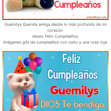
Guemilys Querida amiga desde lo más profundo de mi
corazón
deseo Feliz Cumpleaños.
Imágenes gifs de cumpleaños con osito y una rosa roja.