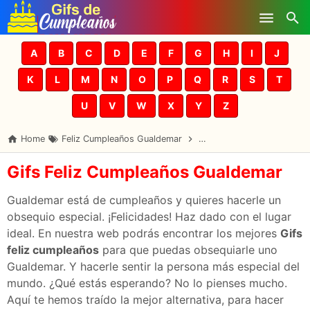
Skip to main content
A
B
C
D
E
F
G
H
I
J
K
L
M
N
O
P
Q
R
S
T
U
V
W
X
Y
Z
Home
Feliz Cumpleaños Gualdemar
Gifs Cumpleaños Gualdem
Gifs Feliz Cumpleaños Gualdemar
Gualdemar está de cumpleaños y quieres hacerle un
obsequio especial. ¡Felicidades! Haz dado con el lugar
ideal. En nuestra web podrás encontrar los mejores
Gifs
feliz cumpleaños
para que puedas obsequiarle uno
Gualdemar. Y hacerle sentir la persona más especial del
mundo. ¿Qué estás esperando? No lo pienses mucho.
Aquí te hemos traído la mejor alternativa, para hacer