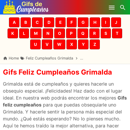
Skip to main content
A
B
C
D
E
F
G
H
I
J
K
L
M
N
O
P
Q
R
S
T
U
V
W
X
Y
Z
Home
Feliz Cumpleaños Grimalda
Gifs Cumpleaños Grimalda
Gifs Feliz Cumpleaños Grimalda
Grimalda está de cumpleaños y quieres hacerle un
obsequio especial. ¡Felicidades! Haz dado con el lugar
ideal. En nuestra web podrás encontrar los mejores
Gifs
feliz cumpleaños
para que puedas obsequiarle uno
Grimalda. Y hacerle sentir la persona más especial del
mundo. ¿Qué estás esperando? No lo pienses mucho.
Aquí te hemos traído la mejor alternativa, para hacer