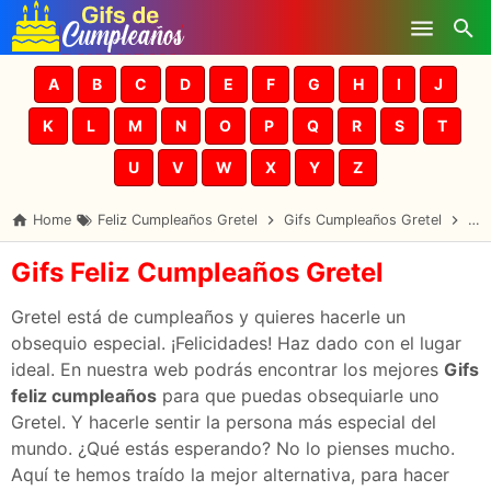
Skip to main content
A
B
C
D
E
F
G
H
I
J
K
L
M
N
O
P
Q
R
S
T
U
V
W
X
Y
Z
Home
Feliz Cumpleaños Gretel
Gifs Cumpleaños Gretel
Gre
Gifs Feliz Cumpleaños Gretel
Gretel está de cumpleaños y quieres hacerle un
obsequio especial. ¡Felicidades! Haz dado con el lugar
ideal. En nuestra web podrás encontrar los mejores
Gifs
feliz cumpleaños
para que puedas obsequiarle uno
Gretel. Y hacerle sentir la persona más especial del
mundo. ¿Qué estás esperando? No lo pienses mucho.
Aquí te hemos traído la mejor alternativa, para hacer