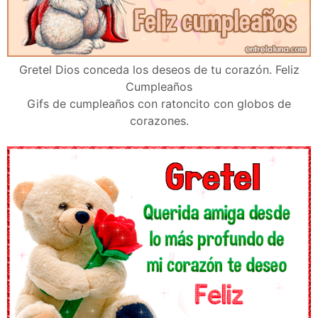
Gretel Dios conceda los deseos de tu corazón. Feliz
Cumpleaños
Gifs de cumpleaños con ratoncito con globos de
corazones.