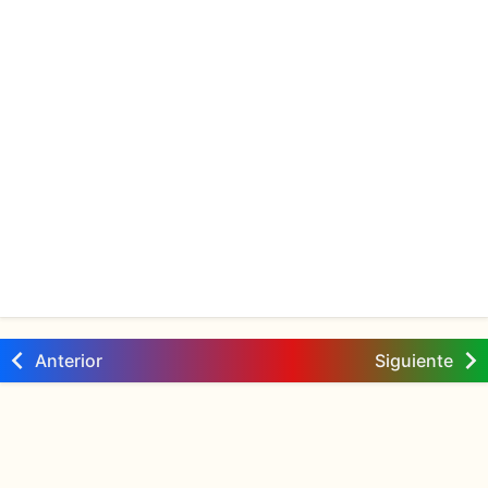
Anterior
Siguiente