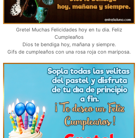
Gretel Muchas Felicidades hoy en tu dia. Feliz
Cumpleaños
Dios te bendiga hoy, mañana y siempre.
Gifs de cumpleaños con una rosa roja con mariposa.