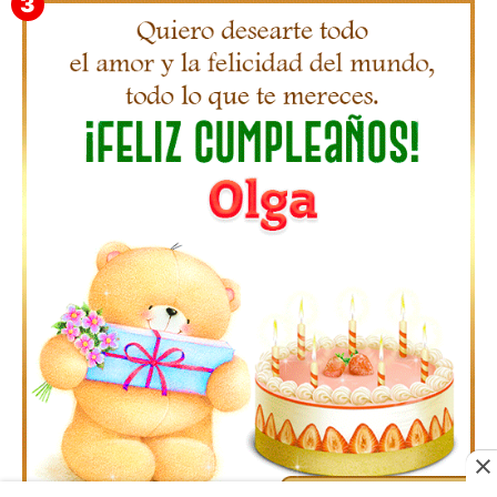
Gifs Feliz Cumpleaños Octavio