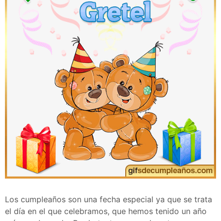
Los cumpleaños son una fecha especial ya que se trata
el día en el que celebramos, que hemos tenido un año