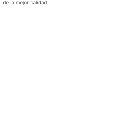
de la mejor calidad.