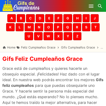
Skip to main content
A
B
C
D
E
F
G
H
I
J
K
L
M
N
O
P
Q
R
S
T
U
V
W
X
Y
Z
Home
Feliz Cumpleaños Grace
Gifs Cumpleaños Grace
Gra
Gifs Feliz Cumpleaños Grace
Grace está de cumpleaños y quieres hacerle un
obsequio especial. ¡Felicidades! Haz dado con el lugar
ideal. En nuestra web podrás encontrar los mejores
Gifs
feliz cumpleaños
para que puedas obsequiarle uno
Grace. Y hacerle sentir la persona más especial del
mundo. ¿Qué estás esperando? No lo pienses mucho.
Aquí te hemos traído la mejor alternativa, para hacer