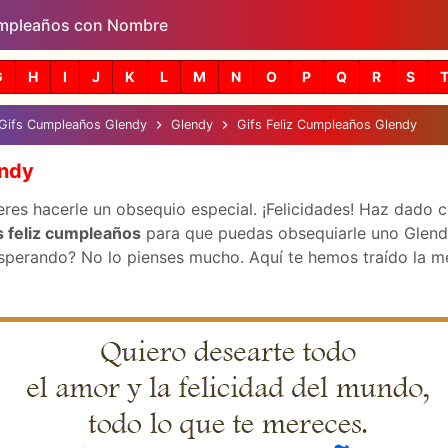
mpleaños con Nombre
Skip to main content
G
H
I
J
K
L
M
N
O
P
Q
R
S
Gifs Cumpleaños Glendy
Glendy
Gifs Feliz Cumpleaños Glendy
endy
es hacerle un obsequio especial. ¡Felicidades! Haz dado co
s feliz cumpleaños
para que puedas obsequiarle uno Glendy
perando? No lo pienses mucho. Aquí te hemos traído la mejo