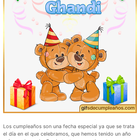
Los cumpleaños son una fecha especial ya que se trata
el día en el que celebramos, que hemos tenido un año