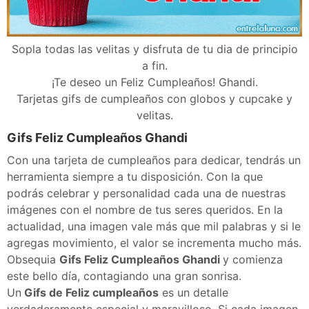
Sopla todas las velitas y disfruta de tu dia de principio
a fin.
¡Te deseo un Feliz Cumpleaños! Ghandi.
Tarjetas gifs de cumpleaños con globos y cupcake y
velitas.
Gifs Feliz Cumpleaños Ghandi
Con una tarjeta de cumpleaños para dedicar, tendrás un
herramienta siempre a tu disposición. Con la que
podrás celebrar y personalidad cada una de nuestras
imágenes con el nombre de tus seres queridos. En la
actualidad, una imagen vale más que mil palabras y si le
agregas movimiento, el valor se incrementa mucho más.
Obsequia
Gifs Feliz Cumpleaños Ghandi
y comienza
este bello día, contagiando una gran sonrisa.
Un
Gifs de Feliz cumpleaños
es un detalle
verdaderamente especial y maravilloso. Si cada imagen