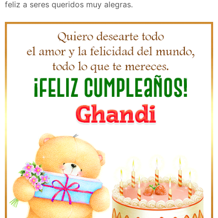
feliz a seres queridos muy alegras.