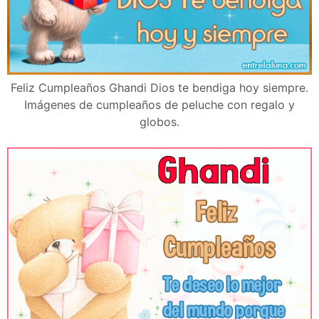
Feliz Cumpleaños Ghandi Dios te bendiga hoy siempre.
Imágenes de cumpleaños de peluche con regalo y
globos.