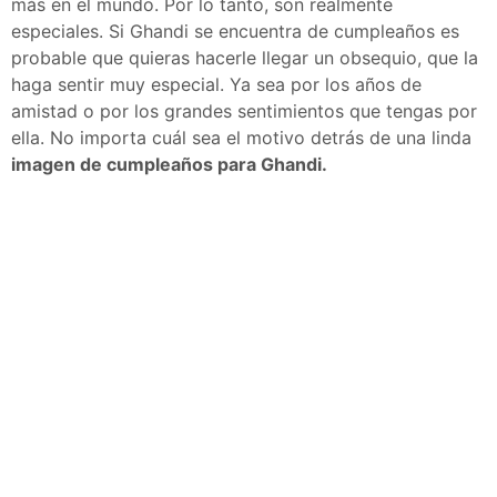
más en el mundo. Por lo tanto, son realmente
especiales. Si Ghandi se encuentra de cumpleaños es
probable que quieras hacerle llegar un obsequio, que la
haga sentir muy especial. Ya sea por los años de
amistad o por los grandes sentimientos que tengas por
ella. No importa cuál sea el motivo detrás de una linda
imagen de cumpleaños para Ghandi.