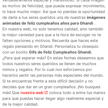
es motivo de felicidad, que pueda expresar movimiento,
lo hace mucho mejor. Así que no pierdas la oportunidad
de darle a tus seres queridos una de nuestras
imágenes
animadas de feliz cumpleaños años para Ghandi
.
En nuestra web, no solo tenemos calidad, sino también
la mejor variedad para que a la hora de escoger no te
falten opciones y motivos. Recuerda que haces este
regalo pensando en Ghandi. Personaliza tu obsequio
con un bonito
Gifs de Feliz Cumpleaños Ghandi.
¿Para qué esperar más? En estas fechas deseamos que
todos nuestros seres queridos se llenen de muchos
mimos y regalos. Por lo cual nos esforzamos por
hacerlos sentir las personas más especiales del mundo.
Si te encuentras frente a esta difícil decisión y no
decides que dar en un gran cumpleaños. ¡No busques
más! Que
nuestra web
coloca todo a entre tus manos
para que puedas hacer llegar algo realmente especial y
de la mejor calidad.