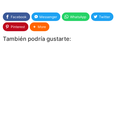
Facebook
Messenger
WhatsApp
Twitter
Pinterest
More
También podría gustarte: