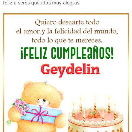
feliz a seres queridos muy alegras.