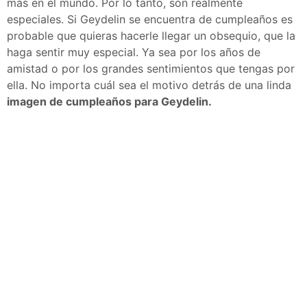
más en el mundo. Por lo tanto, son realmente
especiales. Si Geydelin se encuentra de cumpleaños es
probable que quieras hacerle llegar un obsequio, que la
haga sentir muy especial. Ya sea por los años de
amistad o por los grandes sentimientos que tengas por
ella. No importa cuál sea el motivo detrás de una linda
imagen de cumpleaños para Geydelin.