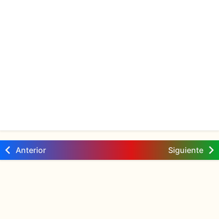
Anterior
Siguiente