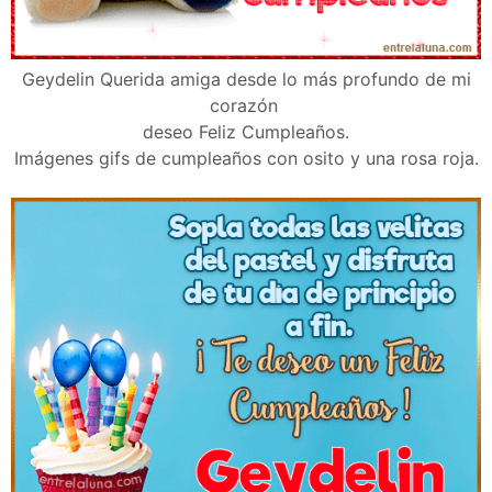
Geydelin Querida amiga desde lo más profundo de mi
corazón
deseo Feliz Cumpleaños.
Imágenes gifs de cumpleaños con osito y una rosa roja.