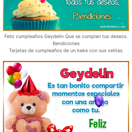
Feliz cumpleaños Geydelin Que se cumplan tus deseos.
Bendiciones
Tarjetas de cumpleaños de un keke con sus velitas.