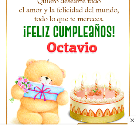
Gifs Feliz Cumpleaños Pilar