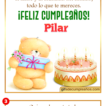
Gifs de Feliz Cumpleaños con Nombres