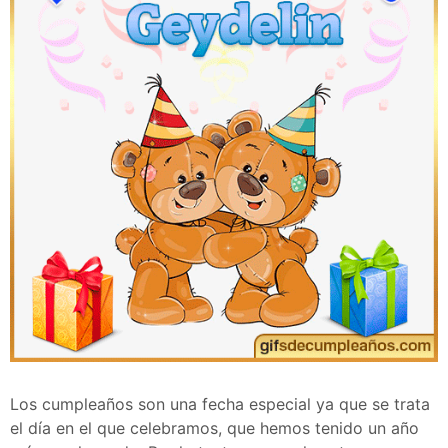
Los cumpleaños son una fecha especial ya que se trata
el día en el que celebramos, que hemos tenido un año