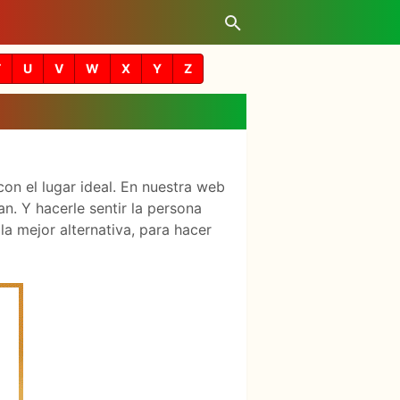
T
U
V
W
X
Y
Z
on el lugar ideal. En nuestra web
. Y hacerle sentir la persona
a mejor alternativa, para hacer