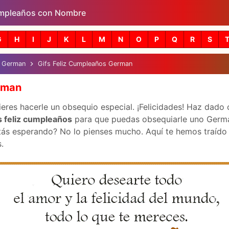
mpleaños con Nombre
Skip to main content
G
H
I
J
K
L
M
N
O
P
Q
R
S
German
Gifs Feliz Cumpleaños German
rman
res hacerle un obsequio especial. ¡Felicidades! Haz dado c
s feliz cumpleaños
para que puedas obsequiarle uno German
ás esperando? No lo pienses mucho. Aquí te hemos traído l
.