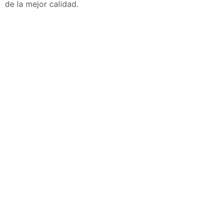
de la mejor calidad.