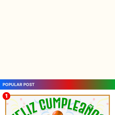
POPULAR POST