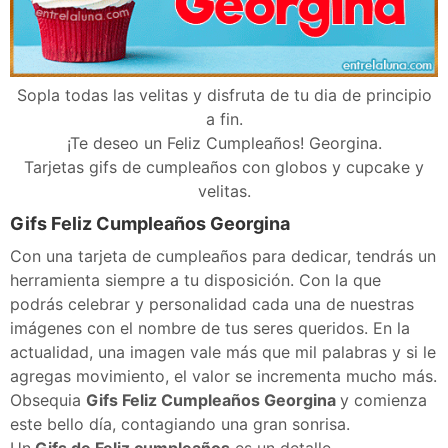
Sopla todas las velitas y disfruta de tu dia de principio
a fin.
¡Te deseo un Feliz Cumpleaños! Georgina.
Tarjetas gifs de cumpleaños con globos y cupcake y
velitas.
Gifs Feliz Cumpleaños Georgina
Con una tarjeta de cumpleaños para dedicar, tendrás un
herramienta siempre a tu disposición. Con la que
podrás celebrar y personalidad cada una de nuestras
imágenes con el nombre de tus seres queridos. En la
actualidad, una imagen vale más que mil palabras y si le
agregas movimiento, el valor se incrementa mucho más.
Obsequia
Gifs Feliz Cumpleaños Georgina
y comienza
este bello día, contagiando una gran sonrisa.
Un
Gifs de Feliz cumpleaños
es un detalle