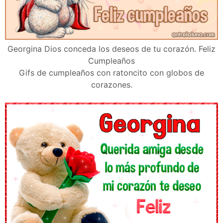
Georgina Dios conceda los deseos de tu corazón. Feliz
Cumpleaños
Gifs de cumpleaños con ratoncito con globos de
corazones.