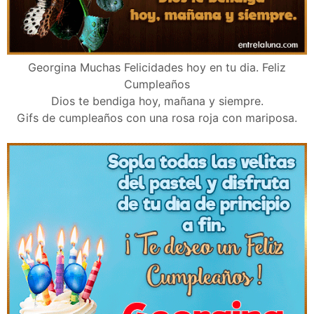
Georgina Muchas Felicidades hoy en tu dia. Feliz
Cumpleaños
Dios te bendiga hoy, mañana y siempre.
Gifs de cumpleaños con una rosa roja con mariposa.