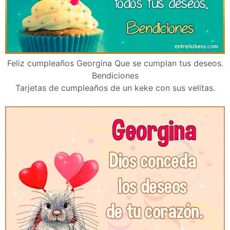
Feliz cumpleaños Georgina Que se cumplan tus deseos.
Bendiciones
Tarjetas de cumpleaños de un keke con sus velitas.