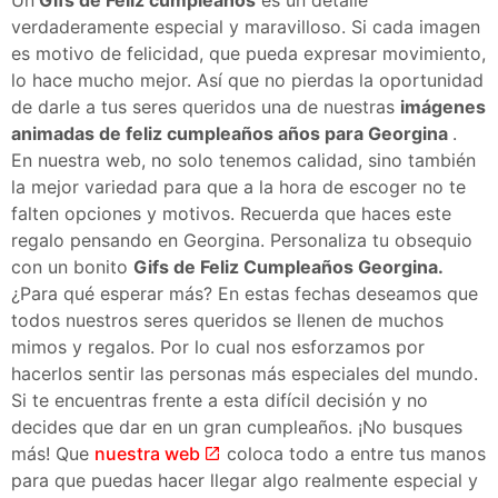
verdaderamente especial y maravilloso. Si cada imagen
es motivo de felicidad, que pueda expresar movimiento,
lo hace mucho mejor. Así que no pierdas la oportunidad
de darle a tus seres queridos una de nuestras
imágenes
animadas de feliz cumpleaños años para Georgina
.
En nuestra web, no solo tenemos calidad, sino también
la mejor variedad para que a la hora de escoger no te
falten opciones y motivos. Recuerda que haces este
regalo pensando en Georgina. Personaliza tu obsequio
con un bonito
Gifs de Feliz Cumpleaños Georgina.
¿Para qué esperar más? En estas fechas deseamos que
todos nuestros seres queridos se llenen de muchos
mimos y regalos. Por lo cual nos esforzamos por
hacerlos sentir las personas más especiales del mundo.
Si te encuentras frente a esta difícil decisión y no
decides que dar en un gran cumpleaños. ¡No busques
más! Que
nuestra web
coloca todo a entre tus manos
para que puedas hacer llegar algo realmente especial y