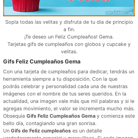
Sopla todas las velitas y disfruta de tu dia de principio
a fin.
¡Te deseo un Feliz Cumpleaños! Gema.
Tarjetas gifs de cumpleaños con globos y cupcake y
velitas.
Gifs Feliz Cumpleaños Gema
Con una tarjeta de cumpleaños para dedicar, tendrás un
herramienta siempre a tu disposición. Con la que
podrás celebrar y personalidad cada una de nuestras
imágenes con el nombre de tus seres queridos. En la
actualidad, una imagen vale más que mil palabras y si le
agregas movimiento, el valor se incrementa mucho más.
Obsequia
Gifs Feliz Cumpleaños Gema
y comienza este
bello día, contagiando una gran sonrisa.
Un
Gifs de Feliz cumpleaños
es un detalle
verdaderamente especial y maravilloso. Si cada imagen