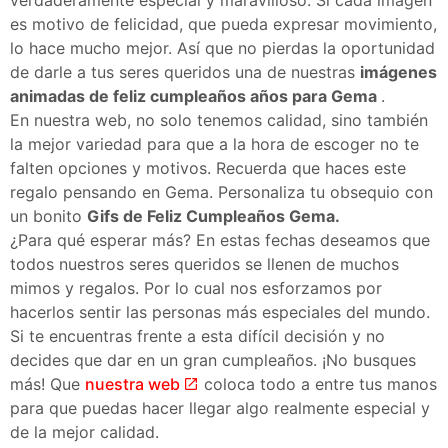
es motivo de felicidad, que pueda expresar movimiento,
lo hace mucho mejor. Así que no pierdas la oportunidad
de darle a tus seres queridos una de nuestras
imágenes
animadas de feliz cumpleaños años para Gema
.
En nuestra web, no solo tenemos calidad, sino también
la mejor variedad para que a la hora de escoger no te
falten opciones y motivos. Recuerda que haces este
regalo pensando en Gema. Personaliza tu obsequio con
un bonito
Gifs de Feliz Cumpleaños Gema.
¿Para qué esperar más? En estas fechas deseamos que
todos nuestros seres queridos se llenen de muchos
mimos y regalos. Por lo cual nos esforzamos por
hacerlos sentir las personas más especiales del mundo.
Si te encuentras frente a esta difícil decisión y no
decides que dar en un gran cumpleaños. ¡No busques
más! Que
nuestra web
coloca todo a entre tus manos
para que puedas hacer llegar algo realmente especial y
de la mejor calidad.