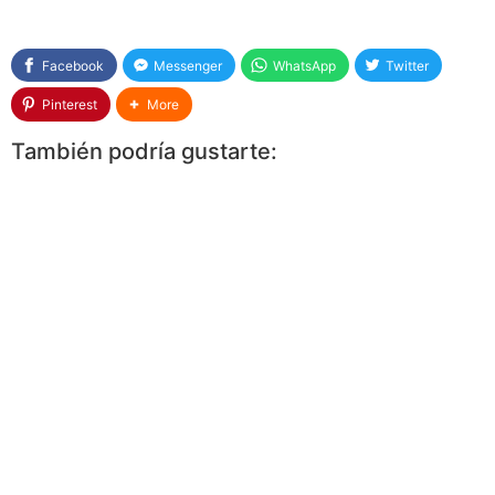
Facebook
Messenger
WhatsApp
Twitter
Pinterest
More
También podría gustarte: