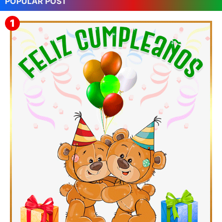
POPULAR POST