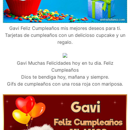
Gavi Feliz Cumpleaños mis mejores deseos para ti.
Tarjetas de cumpleaños con un delicioso cupcake y un
regalo.
Gavi Muchas Felicidades hoy en tu dia. Feliz
Cumpleaños
Dios te bendiga hoy, mañana y siempre.
Gifs de cumpleaños con una rosa roja con mariposa.