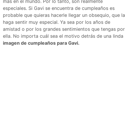
más en el mundo. Por lo tanto, son realmente
especiales. Si Gavi se encuentra de cumpleaños es
probable que quieras hacerle llegar un obsequio, que la
haga sentir muy especial. Ya sea por los años de
amistad o por los grandes sentimientos que tengas por
ella. No importa cuál sea el motivo detrás de una linda
imagen de cumpleaños para Gavi.