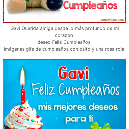
Gavi Querida amiga desde lo más profundo de mi
corazón
deseo Feliz Cumpleaños.
Imágenes gifs de cumpleaños con osito y una rosa roja.