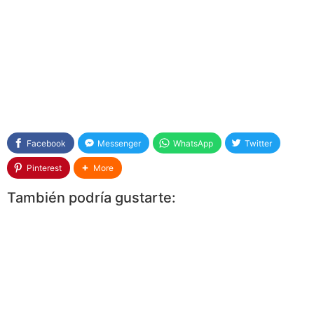
Facebook
Messenger
WhatsApp
Twitter
Pinterest
More
También podría gustarte: