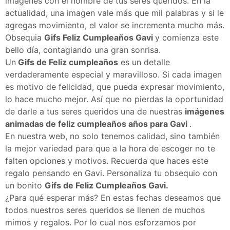
imágenes con el nombre de tus seres queridos. En la
actualidad, una imagen vale más que mil palabras y si le
agregas movimiento, el valor se incrementa mucho más.
Obsequia
Gifs Feliz Cumpleaños Gavi
y comienza este
bello día, contagiando una gran sonrisa.
Un
Gifs de Feliz cumpleaños
es un detalle
verdaderamente especial y maravilloso. Si cada imagen
es motivo de felicidad, que pueda expresar movimiento,
lo hace mucho mejor. Así que no pierdas la oportunidad
de darle a tus seres queridos una de nuestras
imágenes
animadas de feliz cumpleaños años para Gavi
.
En nuestra web, no solo tenemos calidad, sino también
la mejor variedad para que a la hora de escoger no te
falten opciones y motivos. Recuerda que haces este
regalo pensando en Gavi. Personaliza tu obsequio con
un bonito
Gifs de Feliz Cumpleaños Gavi.
¿Para qué esperar más? En estas fechas deseamos que
todos nuestros seres queridos se llenen de muchos
mimos y regalos. Por lo cual nos esforzamos por