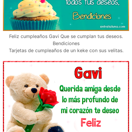
Feliz cumpleaños Gavi Que se cumplan tus deseos.
Bendiciones
Tarjetas de cumpleaños de un keke con sus velitas.