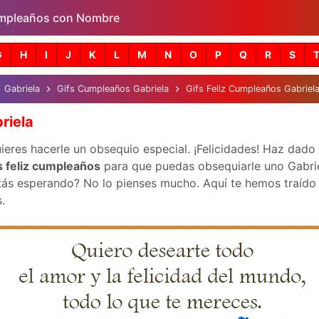
mpleaños con Nombre
Skip to main content
G
H
I
J
K
L
M
N
O
P
Q
R
S
Gabriela
Gifs Cumpleaños Gabriela
Gifs Feliz Cumpleaños Gabriel
riela
eres hacerle un obsequio especial. ¡Felicidades! Haz dado 
s feliz cumpleaños
para que puedas obsequiarle uno Gabriel
ás esperando? No lo pienses mucho. Aquí te hemos traído l
.