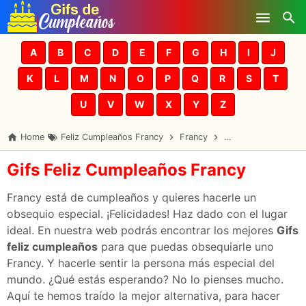
Skip to main content
A
B
C
D
E
F
G
H
I
J
K
L
M
N
O
P
Q
R
S
T
U
V
W
X
Y
Z
Home
Feliz Cumpleaños Francy
Francy
Gifs Cumpleaños F
Gifs Feliz Cumpleaños Francy
Francy está de cumpleaños y quieres hacerle un
obsequio especial. ¡Felicidades! Haz dado con el lugar
ideal. En nuestra web podrás encontrar los mejores
Gifs
feliz cumpleaños
para que puedas obsequiarle uno
Francy. Y hacerle sentir la persona más especial del
mundo. ¿Qué estás esperando? No lo pienses mucho.
Aquí te hemos traído la mejor alternativa, para hacer