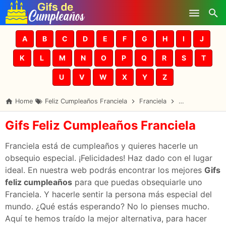
Skip to main content
A
B
C
D
E
F
G
H
I
J
K
L
M
N
O
P
Q
R
S
T
U
V
W
X
Y
Z
Home
Feliz Cumpleaños Franciela
Franciela
Gifs Cumpleaño
Gifs Feliz Cumpleaños Franciela
Franciela está de cumpleaños y quieres hacerle un
obsequio especial. ¡Felicidades! Haz dado con el lugar
ideal. En nuestra web podrás encontrar los mejores
Gifs
feliz cumpleaños
para que puedas obsequiarle uno
Franciela. Y hacerle sentir la persona más especial del
mundo. ¿Qué estás esperando? No lo pienses mucho.
Aquí te hemos traído la mejor alternativa, para hacer