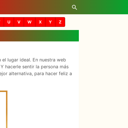
T
U
V
W
X
Y
Z
 el lugar ideal. En nuestra web
Y hacerle sentir la persona más
r alternativa, para hacer feliz a