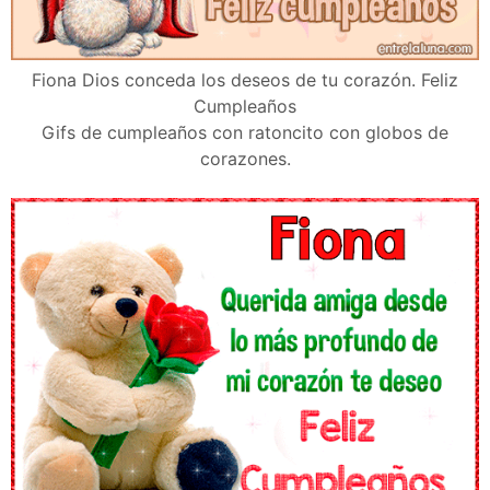
Fiona Dios conceda los deseos de tu corazón. Feliz
Cumpleaños
Gifs de cumpleaños con ratoncito con globos de
corazones.