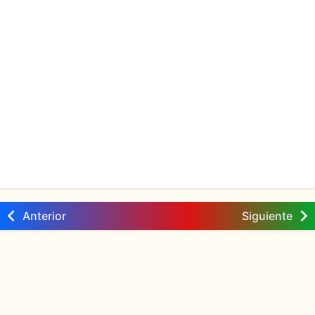
Anterior
Siguiente