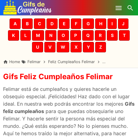
Skip to main content
A
B
C
D
E
F
G
H
I
J
K
L
M
N
O
P
Q
R
S
T
U
V
W
X
Y
Z
Home
Felimar
Feliz Cumpleaños Felimar
Gifs Cumpleaños F
Gifs Feliz Cumpleaños Felimar
Felimar está de cumpleaños y quieres hacerle un
obsequio especial. ¡Felicidades! Haz dado con el lugar
ideal. En nuestra web podrás encontrar los mejores
Gifs
feliz cumpleaños
para que puedas obsequiarle uno
Felimar. Y hacerle sentir la persona más especial del
mundo. ¿Qué estás esperando? No lo pienses mucho.
Aquí te hemos traído la mejor alternativa, para hacer