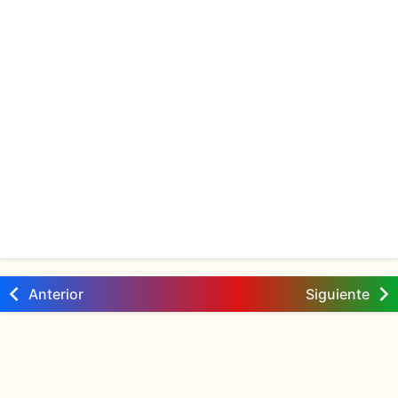
Anterior
Siguiente