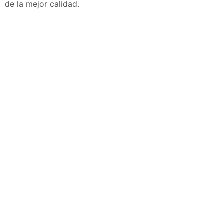
de la mejor calidad.