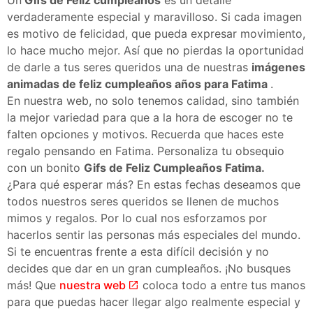
verdaderamente especial y maravilloso. Si cada imagen
es motivo de felicidad, que pueda expresar movimiento,
lo hace mucho mejor. Así que no pierdas la oportunidad
de darle a tus seres queridos una de nuestras
imágenes
animadas de feliz cumpleaños años para Fatima
.
En nuestra web, no solo tenemos calidad, sino también
la mejor variedad para que a la hora de escoger no te
falten opciones y motivos. Recuerda que haces este
regalo pensando en Fatima. Personaliza tu obsequio
con un bonito
Gifs de Feliz Cumpleaños Fatima.
¿Para qué esperar más? En estas fechas deseamos que
todos nuestros seres queridos se llenen de muchos
mimos y regalos. Por lo cual nos esforzamos por
hacerlos sentir las personas más especiales del mundo.
Si te encuentras frente a esta difícil decisión y no
decides que dar en un gran cumpleaños. ¡No busques
más! Que
nuestra web
coloca todo a entre tus manos
para que puedas hacer llegar algo realmente especial y