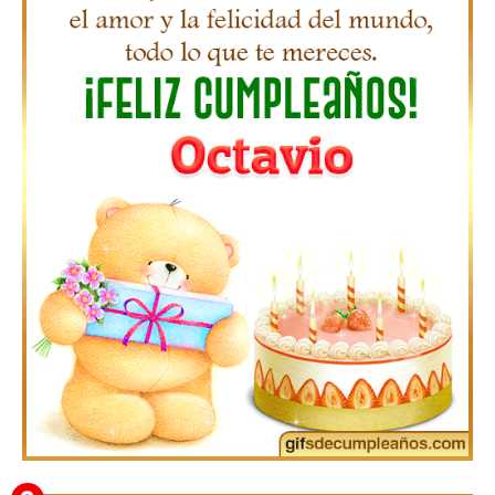
Gifs de Feliz Cumpleaños con Nombres