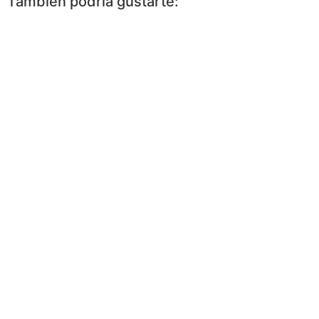
También podría gustarte: