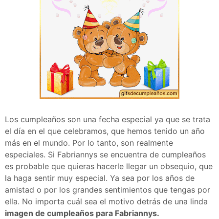
Los cumpleaños son una fecha especial ya que se trata
el día en el que celebramos, que hemos tenido un año
más en el mundo. Por lo tanto, son realmente
especiales. Si Fabriannys se encuentra de cumpleaños
es probable que quieras hacerle llegar un obsequio, que
la haga sentir muy especial. Ya sea por los años de
amistad o por los grandes sentimientos que tengas por
ella. No importa cuál sea el motivo detrás de una linda
imagen de cumpleaños para Fabriannys.