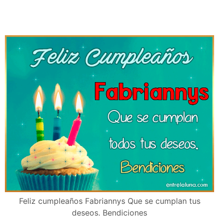
Feliz cumpleaños Fabriannys Que se cumplan tus
deseos. Bendiciones