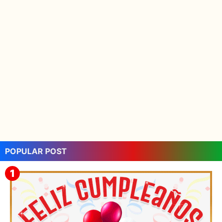
POPULAR POST