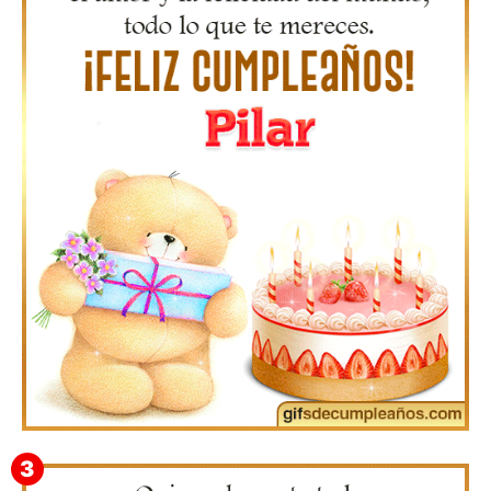
Gifs de Feliz Cumpleaños con Nombres