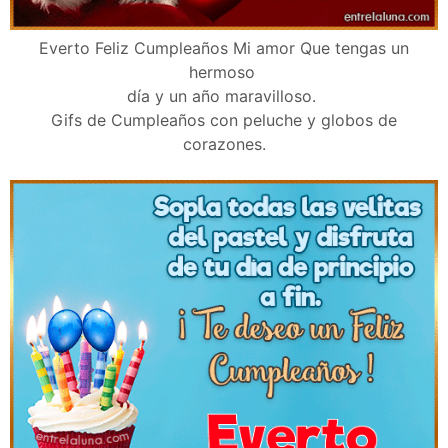
Everto Feliz Cumpleaños Mi amor Que tengas un
hermoso
día y un año maravilloso.
Gifs de Cumpleaños con peluche y globos de
corazones.