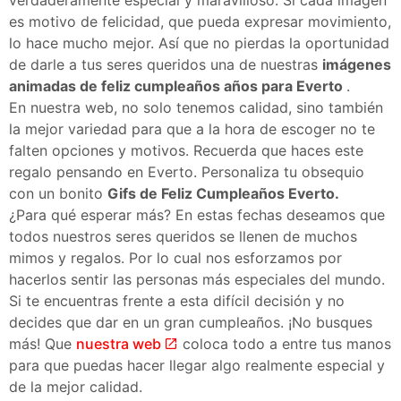
es motivo de felicidad, que pueda expresar movimiento,
lo hace mucho mejor. Así que no pierdas la oportunidad
de darle a tus seres queridos una de nuestras
imágenes
animadas de feliz cumpleaños años para Everto
.
En nuestra web, no solo tenemos calidad, sino también
la mejor variedad para que a la hora de escoger no te
falten opciones y motivos. Recuerda que haces este
regalo pensando en Everto. Personaliza tu obsequio
con un bonito
Gifs de Feliz Cumpleaños Everto.
¿Para qué esperar más? En estas fechas deseamos que
todos nuestros seres queridos se llenen de muchos
mimos y regalos. Por lo cual nos esforzamos por
hacerlos sentir las personas más especiales del mundo.
Si te encuentras frente a esta difícil decisión y no
decides que dar en un gran cumpleaños. ¡No busques
más! Que
nuestra web
coloca todo a entre tus manos
para que puedas hacer llegar algo realmente especial y
de la mejor calidad.