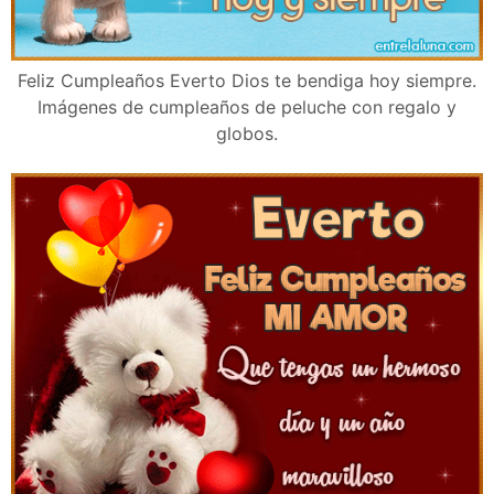
Feliz Cumpleaños Everto Dios te bendiga hoy siempre.
Imágenes de cumpleaños de peluche con regalo y
globos.