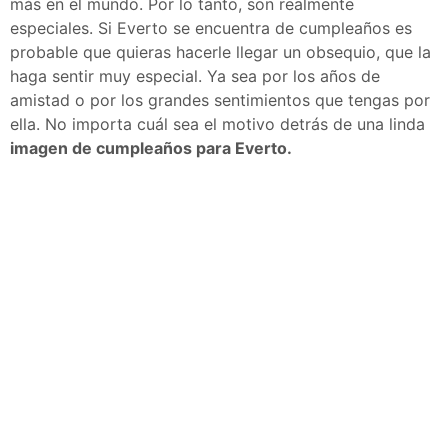
más en el mundo. Por lo tanto, son realmente
especiales. Si Everto se encuentra de cumpleaños es
probable que quieras hacerle llegar un obsequio, que la
haga sentir muy especial. Ya sea por los años de
amistad o por los grandes sentimientos que tengas por
ella. No importa cuál sea el motivo detrás de una linda
imagen de cumpleaños para Everto.