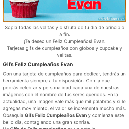
Sopla todas las velitas y disfruta de tu dia de principio
a fin.
¡Te deseo un Feliz Cumpleaños! Evan.
Tarjetas gifs de cumpleaños con globos y cupcake y
velitas.
Gifs Feliz Cumpleaños Evan
Con una tarjeta de cumpleaños para dedicar, tendrás un
herramienta siempre a tu disposición. Con la que
podrás celebrar y personalidad cada una de nuestras
imágenes con el nombre de tus seres queridos. En la
actualidad, una imagen vale más que mil palabras y si le
agregas movimiento, el valor se incrementa mucho más.
Obsequia
Gifs Feliz Cumpleaños Evan
y comienza este
bello día, contagiando una gran sonrisa.
Un
Gifs de Feliz cumpleaños
es un detalle