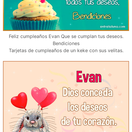
Feliz cumpleaños Evan Que se cumplan tus deseos.
Bendiciones
Tarjetas de cumpleaños de un keke con sus velitas.