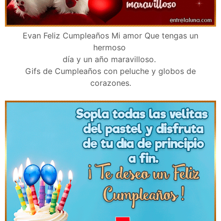
Evan Feliz Cumpleaños Mi amor Que tengas un
hermoso
día y un año maravilloso.
Gifs de Cumpleaños con peluche y globos de
corazones.