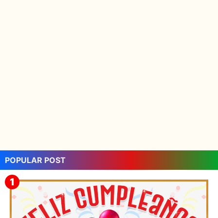
POPULAR POST