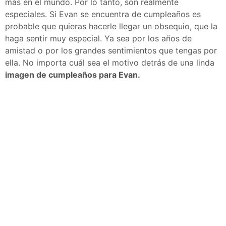
más en el mundo. Por lo tanto, son realmente
especiales. Si Evan se encuentra de cumpleaños es
probable que quieras hacerle llegar un obsequio, que la
haga sentir muy especial. Ya sea por los años de
amistad o por los grandes sentimientos que tengas por
ella. No importa cuál sea el motivo detrás de una linda
imagen de cumpleaños para Evan.