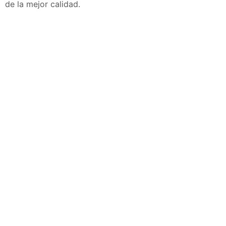
de la mejor calidad.