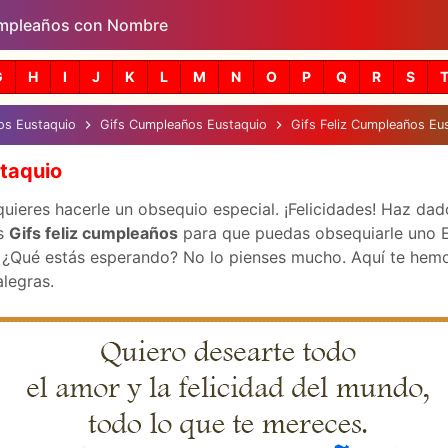
mpleaños con Nombre
Skip to main content
G
H
I
J
K
L
M
N
O
P
Q
R
S
os Eustaquio
Gifs Cumpleaños Eustaquio
Gifs Feliz Cumpleaños Eu
staquio
ieres hacerle un obsequio especial. ¡Felicidades! Haz dado
es
Gifs feliz cumpleaños
para que puedas obsequiarle uno Eu
¿Qué estás esperando? No lo pienses mucho. Aquí te hemos 
alegras.