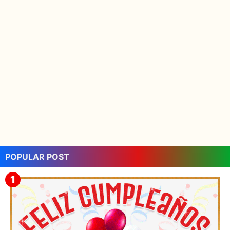
POPULAR POST