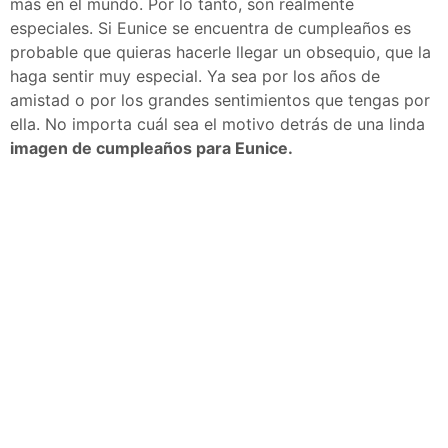
más en el mundo. Por lo tanto, son realmente
especiales. Si Eunice se encuentra de cumpleaños es
probable que quieras hacerle llegar un obsequio, que la
haga sentir muy especial. Ya sea por los años de
amistad o por los grandes sentimientos que tengas por
ella. No importa cuál sea el motivo detrás de una linda
imagen de cumpleaños para Eunice.