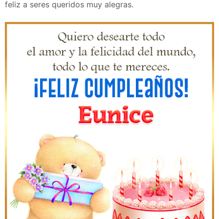
feliz a seres queridos muy alegras.