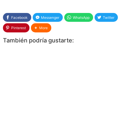
Facebook
Messenger
WhatsApp
Twitter
Pinterest
More
También podría gustarte: