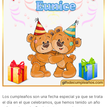
Los cumpleaños son una fecha especial ya que se trata
el día en el que celebramos, que hemos tenido un año