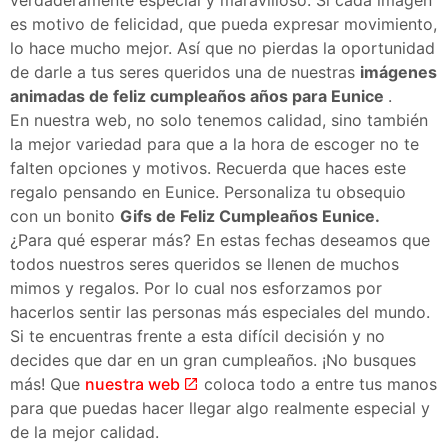
es motivo de felicidad, que pueda expresar movimiento,
lo hace mucho mejor. Así que no pierdas la oportunidad
de darle a tus seres queridos una de nuestras
imágenes
animadas de feliz cumpleaños años para Eunice
.
En nuestra web, no solo tenemos calidad, sino también
la mejor variedad para que a la hora de escoger no te
falten opciones y motivos. Recuerda que haces este
regalo pensando en Eunice. Personaliza tu obsequio
con un bonito
Gifs de Feliz Cumpleaños Eunice.
¿Para qué esperar más? En estas fechas deseamos que
todos nuestros seres queridos se llenen de muchos
mimos y regalos. Por lo cual nos esforzamos por
hacerlos sentir las personas más especiales del mundo.
Si te encuentras frente a esta difícil decisión y no
decides que dar en un gran cumpleaños. ¡No busques
más! Que
nuestra web
coloca todo a entre tus manos
para que puedas hacer llegar algo realmente especial y
de la mejor calidad.