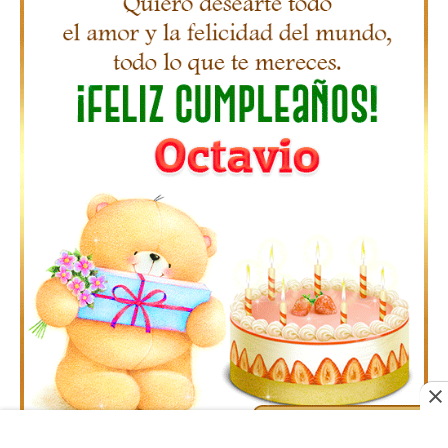
Gifs Feliz Cumpleaños Agapito