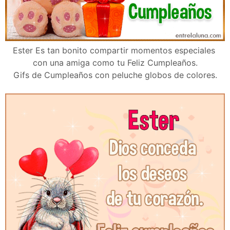
Ester Es tan bonito compartir momentos especiales
con una amiga como tu Feliz Cumpleaños.
Gifs de Cumpleaños con peluche globos de colores.