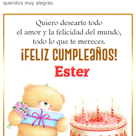
queridos muy alegras.