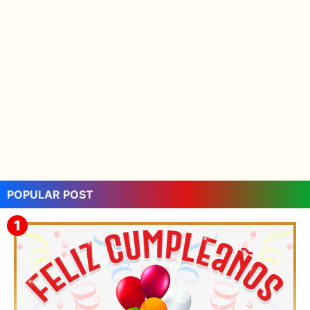
POPULAR POST