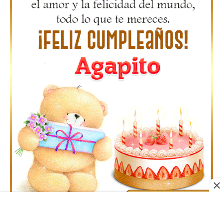
Gifs Feliz Cumpleaños Octavio