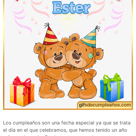
Los cumpleaños son una fecha especial ya que se trata
el día en el que celebramos, que hemos tenido un año