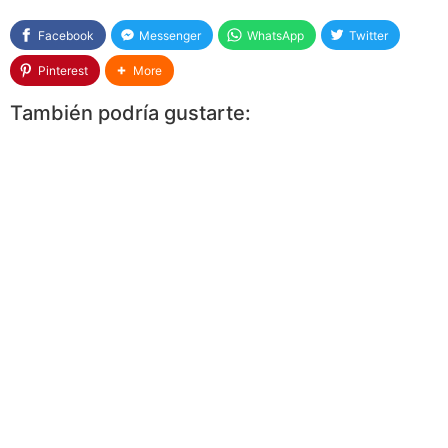
Facebook
Messenger
WhatsApp
Twitter
Pinterest
More
También podría gustarte: