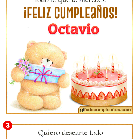
Gifs de Feliz Cumpleaños con Nombres