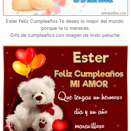
Ester Feliz Cumpleaños Te deseo lo mejor del mundo
porque te lo mereces.
Gifs de cumpleaños con imagen de lindo peluche.