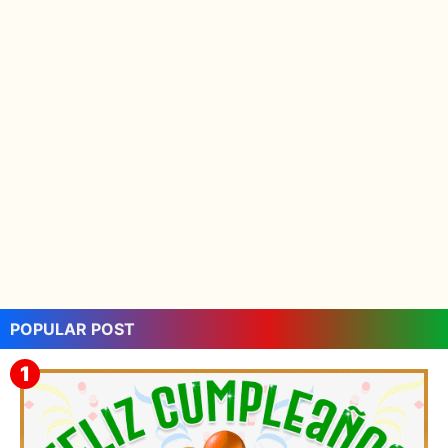
POPULAR POST