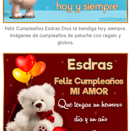
Feliz Cumpleaños Esdras Dios te bendiga hoy siempre.
Imágenes de cumpleaños de peluche con regalo y
globos.