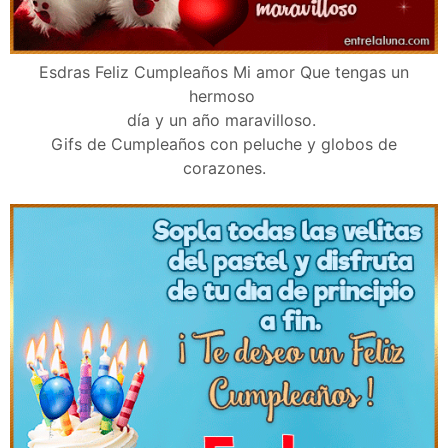
Esdras Feliz Cumpleaños Mi amor Que tengas un
hermoso
día y un año maravilloso.
Gifs de Cumpleaños con peluche y globos de
corazones.