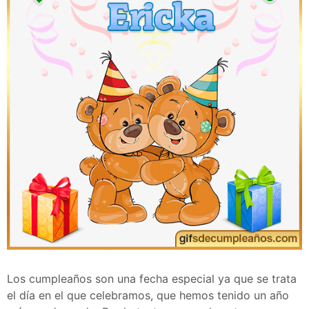
Los cumpleaños son una fecha especial ya que se trata
el día en el que celebramos, que hemos tenido un año