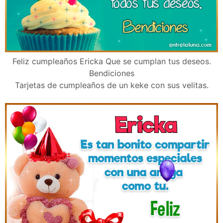
Feliz cumpleaños Ericka Que se cumplan tus deseos.
Bendiciones
Tarjetas de cumpleaños de un keke con sus velitas.