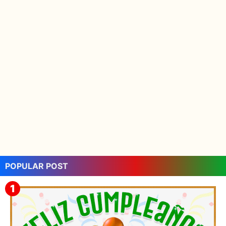
POPULAR POST