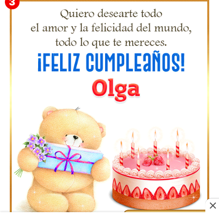
Gifs Feliz Cumpleaños Octavio