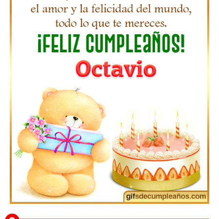
Gifs de Feliz Cumpleaños con Nombres