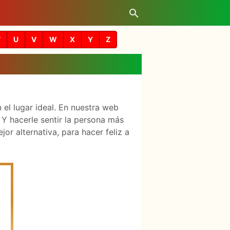
T
U
V
W
X
Y
Z
 el lugar ideal. En nuestra web
Y hacerle sentir la persona más
r alternativa, para hacer feliz a