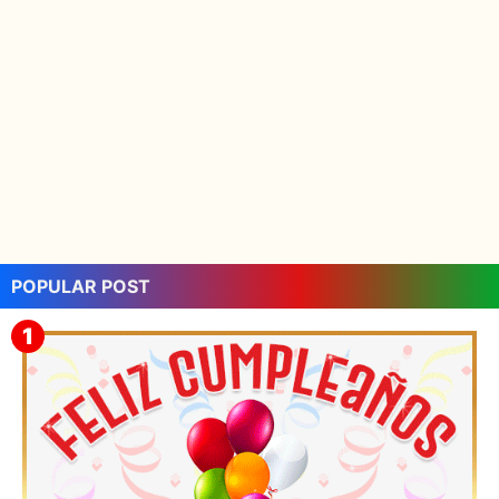
POPULAR POST