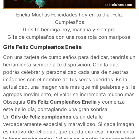
Enelia Muchas Felicidades hoy en tu dia. Feliz
Cumpleaños
Dios te bendiga hoy, mañana y siempre.
Gifs de cumpleaños con una rosa roja con mariposa.
Gifs Feliz Cumpleaños Enelia
Con una tarjeta de cumpleaños para dedicar, tendrás un
herramienta siempre a tu disposición. Con la que
podrás celebrar y personalidad cada una de nuestras
imágenes con el nombre de tus seres queridos. En la
actualidad, una imagen vale más que mil palabras y si le
agregas movimiento, el valor se incrementa mucho más.
Obsequia
Gifs Feliz Cumpleaños Enelia
y comienza
este bello día, contagiando una gran sonrisa.
Un
Gifs de Feliz cumpleaños
es un detalle
verdaderamente especial y maravilloso. Si cada imagen
es motivo de felicidad, que pueda expresar movimiento,
lo hace mucho mejor. Así que no pierdas la oportunidad