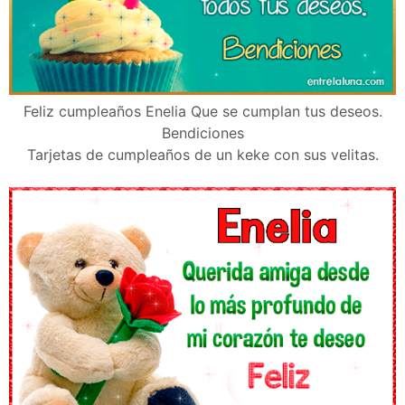
Feliz cumpleaños Enelia Que se cumplan tus deseos.
Bendiciones
Tarjetas de cumpleaños de un keke con sus velitas.