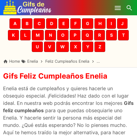
Skip to main content
A
B
C
D
E
F
G
H
I
J
K
L
M
N
O
P
Q
R
S
T
U
V
W
X
Y
Z
Home
Enelia
Feliz Cumpleaños Enelia
Gifs Cumpleaños Enel
Gifs Feliz Cumpleaños Enelia
Enelia está de cumpleaños y quieres hacerle un
obsequio especial. ¡Felicidades! Haz dado con el lugar
ideal. En nuestra web podrás encontrar los mejores
Gifs
feliz cumpleaños
para que puedas obsequiarle uno
Enelia. Y hacerle sentir la persona más especial del
mundo. ¿Qué estás esperando? No lo pienses mucho.
Aquí te hemos traído la mejor alternativa, para hacer