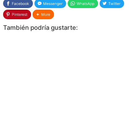
Facebook
Messenger
WhatsApp
Twitter
Pinterest
More
También podría gustarte: