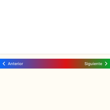
Anterior
Siguiente