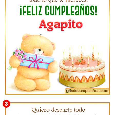
Gifs de Feliz Cumpleaños con Nombres