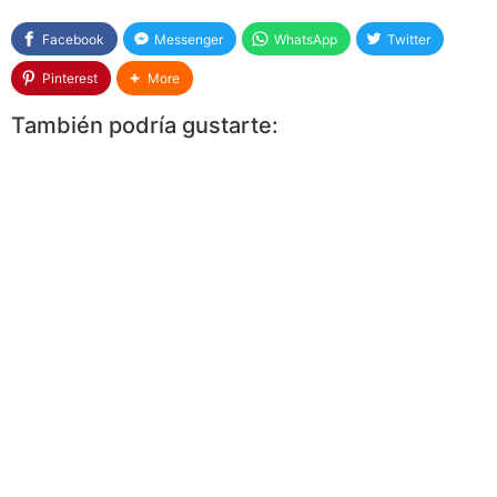
Facebook
Messenger
WhatsApp
Twitter
Pinterest
More
También podría gustarte: