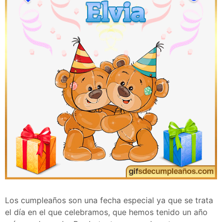
Los cumpleaños son una fecha especial ya que se trata
el día en el que celebramos, que hemos tenido un año