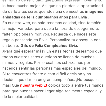
lo hace mucho mejor. Así que no pierdas la oportunidad
de darle a tus seres queridos una de nuestras
imágenes
animadas de feliz cumpleaños años para Elvia
.
En nuestra web, no solo tenemos calidad, sino también
la mejor variedad para que a la hora de escoger no te
falten opciones y motivos. Recuerda que haces este
regalo pensando en Elvia. Personaliza tu obsequio con
un bonito
Gifs de Feliz Cumpleaños Elvia.
¿Para qué esperar más? En estas fechas deseamos que
todos nuestros seres queridos se llenen de muchos
mimos y regalos. Por lo cual nos esforzamos por
hacerlos sentir las personas más especiales del mundo.
Si te encuentras frente a esta difícil decisión y no
decides que dar en un gran cumpleaños. ¡No busques
más! Que
nuestra web
coloca todo a entre tus manos
para que puedas hacer llegar algo realmente especial y
de la mejor calidad.