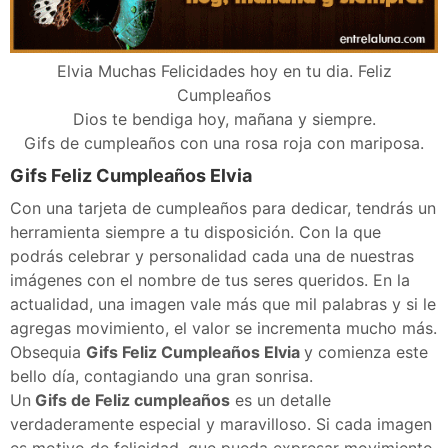
Elvia Muchas Felicidades hoy en tu dia. Feliz
Cumpleaños
Dios te bendiga hoy, mañana y siempre.
Gifs de cumpleaños con una rosa roja con mariposa.
Gifs Feliz Cumpleaños Elvia
Con una tarjeta de cumpleaños para dedicar, tendrás un
herramienta siempre a tu disposición. Con la que
podrás celebrar y personalidad cada una de nuestras
imágenes con el nombre de tus seres queridos. En la
actualidad, una imagen vale más que mil palabras y si le
agregas movimiento, el valor se incrementa mucho más.
Obsequia
Gifs Feliz Cumpleaños Elvia
y comienza este
bello día, contagiando una gran sonrisa.
Un
Gifs de Feliz cumpleaños
es un detalle
verdaderamente especial y maravilloso. Si cada imagen
es motivo de felicidad, que pueda expresar movimiento,