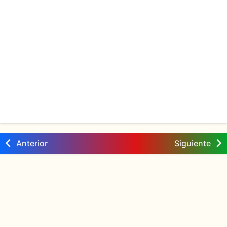
Anterior
Siguiente