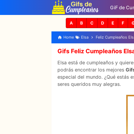
GiF de Cu
A
B
C
D
E
F
Home
Elsa
Feliz Cumpleaños Els
Gifs Feliz Cumpleaños Els
Elsa está de cumpleaños y quieres
podrás encontrar los mejores
Gif
especial del mundo. ¿Qué estás es
seres queridos muy alegras.