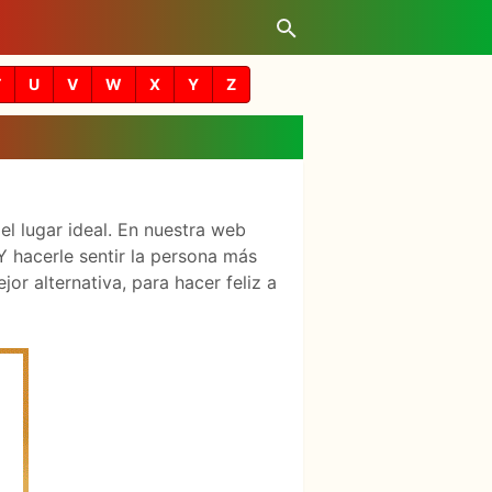
T
U
V
W
X
Y
Z
el lugar ideal. En nuestra web
 hacerle sentir la persona más
r alternativa, para hacer feliz a