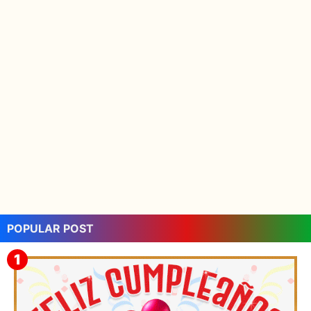
POPULAR POST