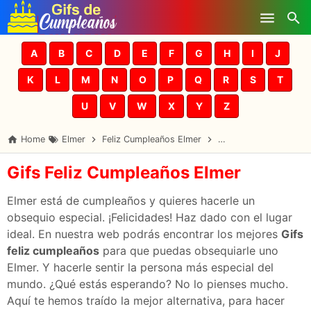
Skip to main content
A
B
C
D
E
F
G
H
I
J
K
L
M
N
O
P
Q
R
S
T
U
V
W
X
Y
Z
Home
Elmer
Feliz Cumpleaños Elmer
Gifs Cumpleaños Elm
Gifs Feliz Cumpleaños Elmer
Elmer está de cumpleaños y quieres hacerle un
obsequio especial. ¡Felicidades! Haz dado con el lugar
ideal. En nuestra web podrás encontrar los mejores
Gifs
feliz cumpleaños
para que puedas obsequiarle uno
Elmer. Y hacerle sentir la persona más especial del
mundo. ¿Qué estás esperando? No lo pienses mucho.
Aquí te hemos traído la mejor alternativa, para hacer