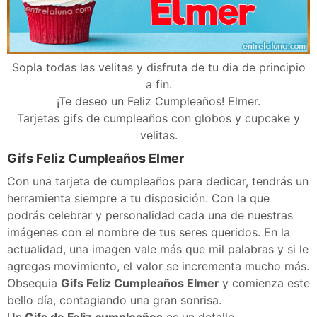
Sopla todas las velitas y disfruta de tu dia de principio
a fin.
¡Te deseo un Feliz Cumpleaños! Elmer.
Tarjetas gifs de cumpleaños con globos y cupcake y
velitas.
Gifs Feliz Cumpleaños Elmer
Con una tarjeta de cumpleaños para dedicar, tendrás un
herramienta siempre a tu disposición. Con la que
podrás celebrar y personalidad cada una de nuestras
imágenes con el nombre de tus seres queridos. En la
actualidad, una imagen vale más que mil palabras y si le
agregas movimiento, el valor se incrementa mucho más.
Obsequia
Gifs Feliz Cumpleaños Elmer
y comienza este
bello día, contagiando una gran sonrisa.
Un
Gifs de Feliz cumpleaños
es un detalle