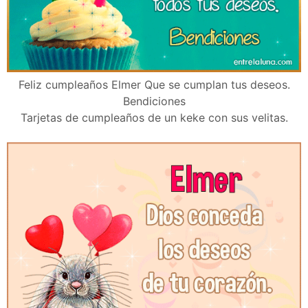
Feliz cumpleaños Elmer Que se cumplan tus deseos.
Bendiciones
Tarjetas de cumpleaños de un keke con sus velitas.