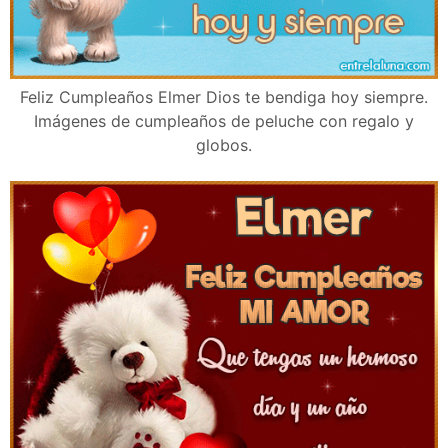
Feliz Cumpleaños Elmer Dios te bendiga hoy siempre.
Imágenes de cumpleaños de peluche con regalo y
globos.