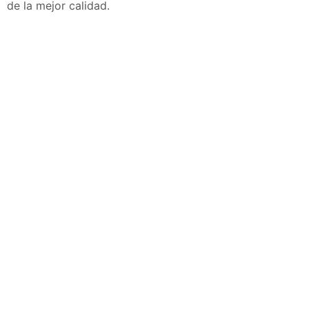
de la mejor calidad.