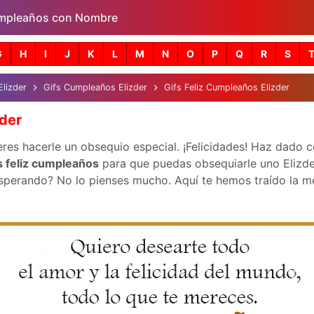
mpleaños con Nombre
Skip to main content
G
H
I
J
K
L
M
N
O
P
Q
R
S
Elizder
Gifs Cumpleaños Elizder
Gifs Feliz Cumpleaños Elizder
zder
res hacerle un obsequio especial. ¡Felicidades! Haz dado c
s feliz cumpleaños
para que puedas obsequiarle uno Elizder
perando? No lo pienses mucho. Aquí te hemos traído la mejo