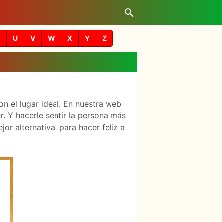
T
U
V
W
X
Y
Z
on el lugar ideal. En nuestra web
. Y hacerle sentir la persona más
r alternativa, para hacer feliz a