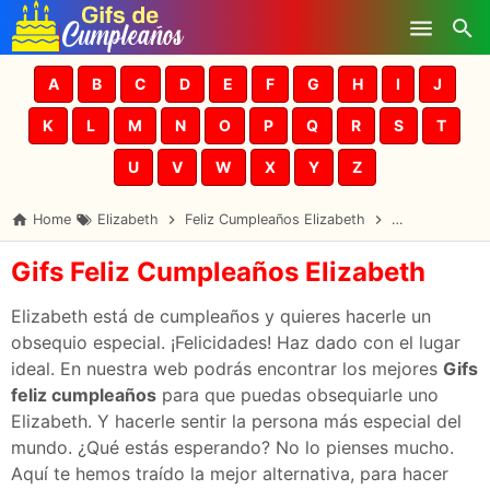
Skip to main content
A
B
C
D
E
F
G
H
I
J
K
L
M
N
O
P
Q
R
S
T
U
V
W
X
Y
Z
Home
Elizabeth
Feliz Cumpleaños Elizabeth
Gifs Cumpleañ
Gifs Feliz Cumpleaños Elizabeth
Elizabeth está de cumpleaños y quieres hacerle un
obsequio especial. ¡Felicidades! Haz dado con el lugar
ideal. En nuestra web podrás encontrar los mejores
Gifs
feliz cumpleaños
para que puedas obsequiarle uno
Elizabeth. Y hacerle sentir la persona más especial del
mundo. ¿Qué estás esperando? No lo pienses mucho.
Aquí te hemos traído la mejor alternativa, para hacer