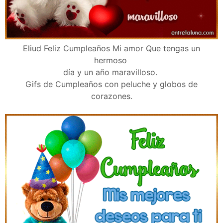
Eliud Feliz Cumpleaños Mi amor Que tengas un
hermoso
día y un año maravilloso.
Gifs de Cumpleaños con peluche y globos de
corazones.