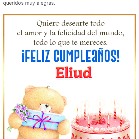
queridos muy alegras.