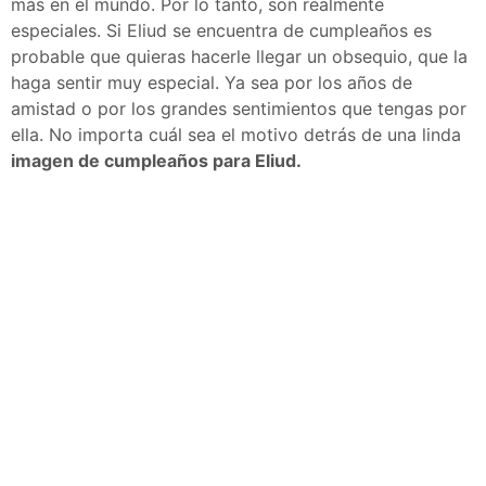
más en el mundo. Por lo tanto, son realmente
especiales. Si Eliud se encuentra de cumpleaños es
probable que quieras hacerle llegar un obsequio, que la
haga sentir muy especial. Ya sea por los años de
amistad o por los grandes sentimientos que tengas por
ella. No importa cuál sea el motivo detrás de una linda
imagen de cumpleaños para Eliud.