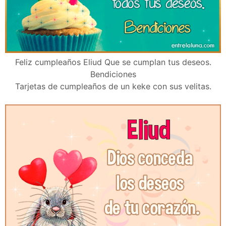
Feliz cumpleaños Eliud Que se cumplan tus deseos.
Bendiciones
Tarjetas de cumpleaños de un keke con sus velitas.