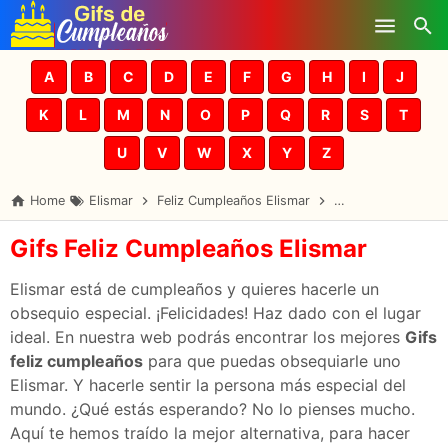
Skip to main content
A
B
C
D
E
F
G
H
I
J
K
L
M
N
O
P
Q
R
S
T
U
V
W
X
Y
Z
Home
Elismar
Feliz Cumpleaños Elismar
Gifs Cumpleaños E
Gifs Feliz Cumpleaños Elismar
Elismar está de cumpleaños y quieres hacerle un
obsequio especial. ¡Felicidades! Haz dado con el lugar
ideal. En nuestra web podrás encontrar los mejores
Gifs
feliz cumpleaños
para que puedas obsequiarle uno
Elismar. Y hacerle sentir la persona más especial del
mundo. ¿Qué estás esperando? No lo pienses mucho.
Aquí te hemos traído la mejor alternativa, para hacer