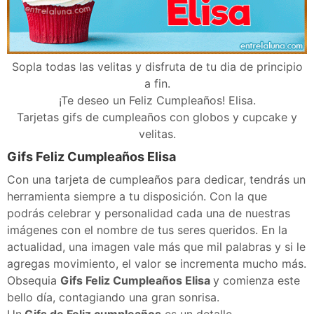
Sopla todas las velitas y disfruta de tu dia de principio
a fin.
¡Te deseo un Feliz Cumpleaños! Elisa.
Tarjetas gifs de cumpleaños con globos y cupcake y
velitas.
Gifs Feliz Cumpleaños Elisa
Con una tarjeta de cumpleaños para dedicar, tendrás un
herramienta siempre a tu disposición. Con la que
podrás celebrar y personalidad cada una de nuestras
imágenes con el nombre de tus seres queridos. En la
actualidad, una imagen vale más que mil palabras y si le
agregas movimiento, el valor se incrementa mucho más.
Obsequia
Gifs Feliz Cumpleaños Elisa
y comienza este
bello día, contagiando una gran sonrisa.
Un
Gifs de Feliz cumpleaños
es un detalle