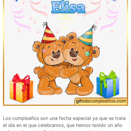
Los cumpleaños son una fecha especial ya que se trata
el día en el que celebramos, que hemos tenido un año