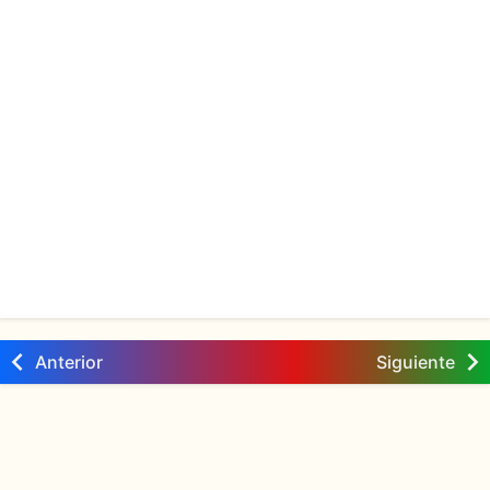
Anterior
Siguiente