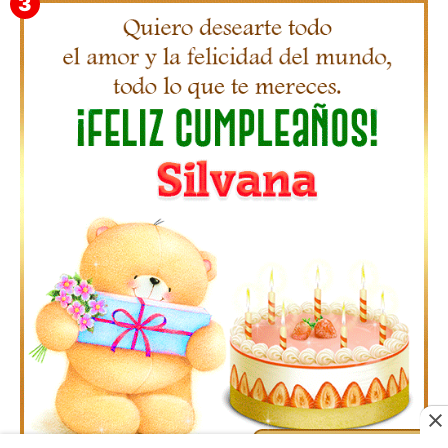
Gifs Feliz Cumpleaños Octavio