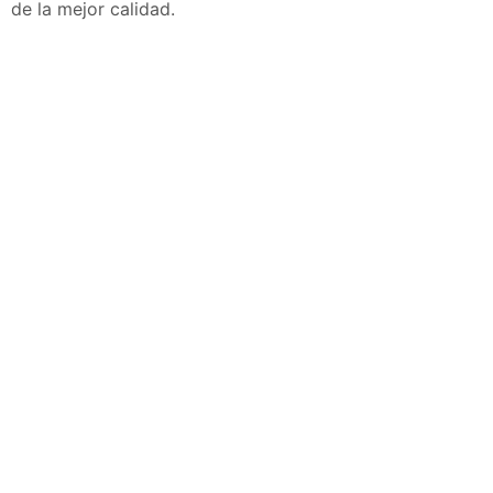
de la mejor calidad.