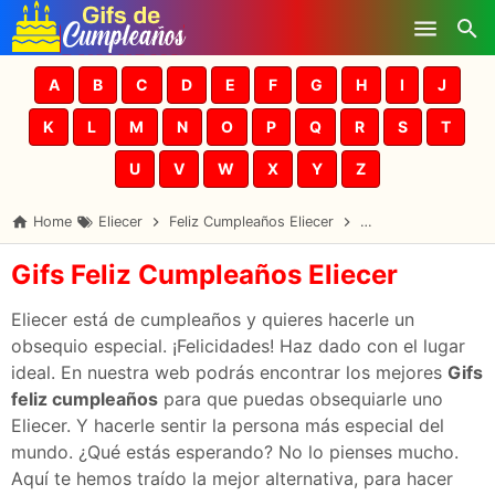
Skip to main content
A
B
C
D
E
F
G
H
I
J
K
L
M
N
O
P
Q
R
S
T
U
V
W
X
Y
Z
Home
Eliecer
Feliz Cumpleaños Eliecer
Gifs Cumpleaños Eli
Gifs Feliz Cumpleaños Eliecer
Eliecer está de cumpleaños y quieres hacerle un
obsequio especial. ¡Felicidades! Haz dado con el lugar
ideal. En nuestra web podrás encontrar los mejores
Gifs
feliz cumpleaños
para que puedas obsequiarle uno
Eliecer. Y hacerle sentir la persona más especial del
mundo. ¿Qué estás esperando? No lo pienses mucho.
Aquí te hemos traído la mejor alternativa, para hacer