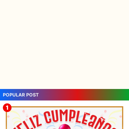
POPULAR POST