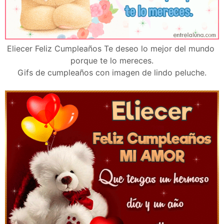
Eliecer Feliz Cumpleaños Te deseo lo mejor del mundo
porque te lo mereces.
Gifs de cumpleaños con imagen de lindo peluche.